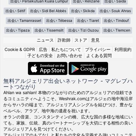
出会い Persekutuan Kuala Lumpur
出会い Relizane
出会い Saida
出会い Sétif
出会い Sidi Bel Abbès
出会い Skikda
出会い Souk Ahras
出会い Tamanrasset
出会い Tébessa
出会い Tiaret
出会い Tindouf
出会い Tipaza
出会い Tissemsilt
出会い Tizi Ouzou
出会い Tlemcen
ニュース
|
詐欺師
|
ストア
|
意見
Cookie & GDPR
|
広告
|
私たちについて
|
プライバシー
|
利用規約
|
子どもの安全
|
お問い合わせ
|
よくある質問
無料アルジェリア出会いネットワーク - マグレブハ
ートつながり
Ahlan wa sahlan! 本物のつながりのためのアルジェリアの信頼でき
るコミュニティへようこそ。Weshrak.comはアルジェの地中海沿岸
からサハラの端まで、アルジェリア人シングルを結びつけ、豊かな
ベルベル、アラブ、地中海の遺産を祝います。
オランの音楽、コンスタンティンの橋、広大な国の多様な地域にい
ても、家族、伝統、真のパートナーシップを大切にする相性の良い
アルジェリア人を見つけてください。
アルジェリアのもてなしと私たちの文化を定義する強いコミュニテ