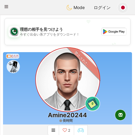
Weshrak
Toggle
Mode
ログイン
navigation
💖
理想の相手を見つけよう
💖
今すぐ出会い系アプリをダウンロード！
💕
💕
禁止された
0.1/1
0
Amine20244
長時間
2