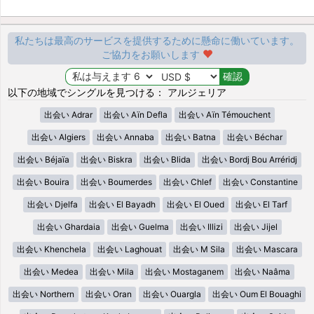
私たちは最高のサービスを提供するために懸命に働いています。
ご協力をお願いします
以下の地域でシングルを見つける： アルジェリア
出会い Adrar
出会い Aïn Defla
出会い Aïn Témouchent
出会い Algiers
出会い Annaba
出会い Batna
出会い Béchar
出会い Béjaïa
出会い Biskra
出会い Blida
出会い Bordj Bou Arréridj
出会い Bouira
出会い Boumerdes
出会い Chlef
出会い Constantine
出会い Djelfa
出会い El Bayadh
出会い El Oued
出会い El Tarf
出会い Ghardaia
出会い Guelma
出会い Illizi
出会い Jijel
出会い Khenchela
出会い Laghouat
出会い M Sila
出会い Mascara
出会い Medea
出会い Mila
出会い Mostaganem
出会い Naâma
出会い Northern
出会い Oran
出会い Ouargla
出会い Oum El Bouaghi