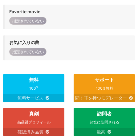
Favorite movie
指定されていない
お気に入りの曲
指定されていない
無料
サポート
%
100
100%無料
無料サービス
聞く耳を持つモデレーター
真剣
訪問者
高品質プロフィール
頻繁に訪問される
確認済み品質
最高