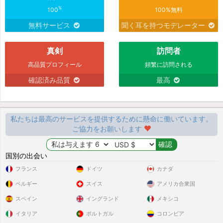
%
100
100%無料
無料サービス
聞く耳を持つモデレーター
真剣
訪問者
高品質プロフィール
頻繁に訪問される
確認済み品質
最高
私たちは最高のサービスを提供するために懸命に働いています。
ご協力をお願いします
国別の出会い
フランス
ドイツ
カナダ
ベルギー
スイス
アメリカ合衆国
スペイン
イングランド
メキシコ
イタリア
ポルトガル
コロンビア