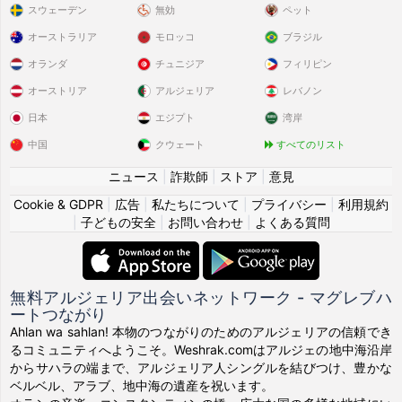
スウェーデン
無効
ペット
オーストラリア
モロッコ
ブラジル
オランダ
チュニジア
フィリピン
オーストリア
アルジェリア
レバノン
日本
エジプト
湾岸
中国
クウェート
すべてのリスト
ニュース
|
詐欺師
|
ストア
|
意見
Cookie & GDPR
|
広告
|
私たちについて
|
プライバシー
|
利用規約
|
子どもの安全
|
お問い合わせ
|
よくある質問
無料アルジェリア出会いネットワーク - マグレブハ
ートつながり
Ahlan wa sahlan! 本物のつながりのためのアルジェリアの信頼でき
るコミュニティへようこそ。Weshrak.comはアルジェの地中海沿岸
からサハラの端まで、アルジェリア人シングルを結びつけ、豊かな
ベルベル、アラブ、地中海の遺産を祝います。