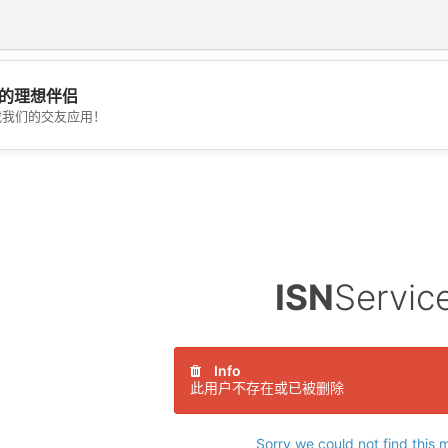
的理想伴侣
载我们的交友应用！
💖
💕
ISN
Servic
Info
此用户不存在或已被删除
Sorry we could not find this