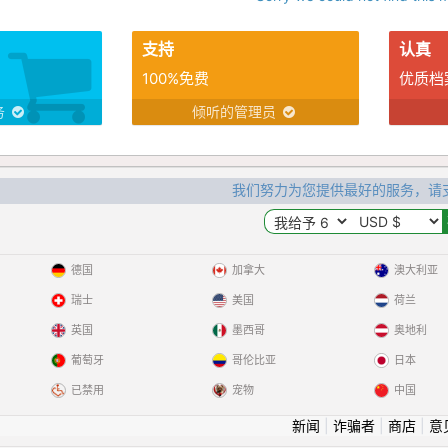
支持
认真
100%免费
优质档
务
倾听的管理员
我们努力为您提供最好的服务，请
德国
加拿大
澳大利亚
瑞士
美国
荷兰
英国
墨西哥
奥地利
葡萄牙
哥伦比亚
日本
已禁用
宠物
中国
新闻
|
诈骗者
|
商店
|
意