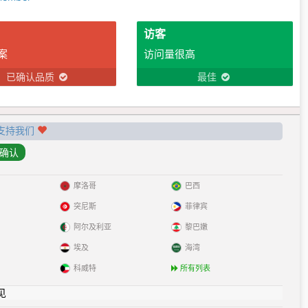
访客
案
访问量很高
已确认品质
最佳
支持我们
摩洛哥
巴西
突尼斯
菲律宾
阿尔及利亚
黎巴嫩
埃及
海湾
科威特
所有列表
见