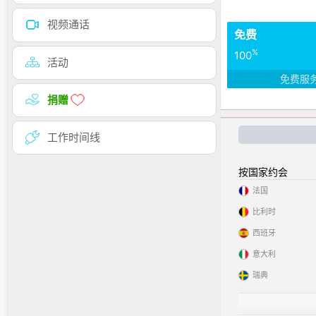
视频通话
免费
%
100
活动
免费服
捐赠
工作时间线
按国家约会
法国
比利时
西班牙
意大利
瑞典