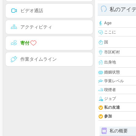
私のアイ
ビデオ通話
Age
アクティビティ
ここに
国
寄付
市区町村
作業タイムライン
出身地
婚姻状態
学業レベル
喫煙者
ジョブ
私の友達
参加
私の概要