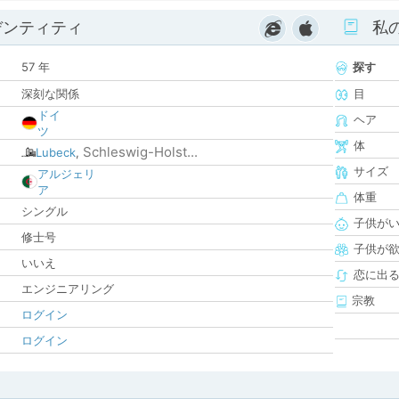
デンティティ
私
57 年
探す
深刻な関係
目
ドイ
ヘア
ツ
体
Schleswig-Holst...
Lubeck
,
サイズ
アルジェリ
ア
体重
シングル
子供が
修士号
子供が
いいえ
恋に出
エンジニアリング
宗教
ログイン
ログイン