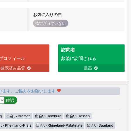
お気に入りの曲
指定されていない
訪問者
プロフィール
頻繁に訪問される
確認済み品質
最高
います。ご協力をお願いします
g
出会い Bremen
出会い Hamburg
出会い Hessen
 Rheinland-Pfalz
出会い Rhineland-Palatinate
出会い Saarland