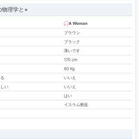
の物理学と+
A Woman
ブラウン
ブラック
薄いです
170 cm
60 Kg
いる
いいえ
欲しい
いいえ
る
はい
イスラム教徒