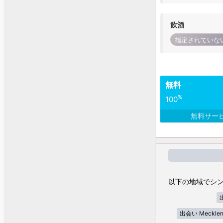
飲酒
指定されていな
無料
%
100
無料サー
以下の地域でシン
出会い Mecklenb