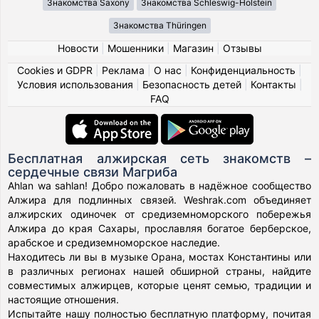
Знакомства Saxony
Знакомства Schleswig-Holstein
Знакомства Thüringen
Новости
|
Мошенники
|
Магазин
|
Отзывы
Cookies и GDPR
|
Реклама
|
О нас
|
Конфиденциальность
|
Условия использования
|
Безопасность детей
|
Контакты
|
FAQ
Бесплатная алжирская сеть знакомств –
сердечные связи Магриба
Ahlan wa sahlan! Добро пожаловать в надёжное сообщество
Алжира для подлинных связей. Weshrak.com объединяет
алжирских одиночек от средиземноморского побережья
Алжира до края Сахары, прославляя богатое берберское,
арабское и средиземноморское наследие.
Находитесь ли вы в музыке Орана, мостах Константины или
в различных регионах нашей обширной страны, найдите
совместимых алжирцев, которые ценят семью, традиции и
настоящие отношения.
Испытайте нашу полностью бесплатную платформу, почитая