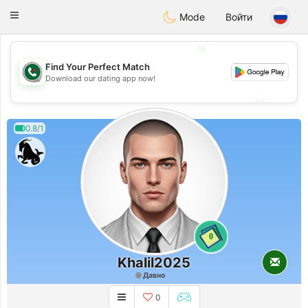
Weshrak
Toggle
Mode
Войти
navigation
💖
Find Your Perfect Match
💖
Download our dating app now!
💕
💕
0.8/1
0
Khalil2025
Давно
0