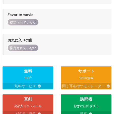
Favorite movie
指定されていない
お気に入りの曲
指定されていない
無料
サポート
%
100
100%無料
無料サービス
聞く耳を持つモデレーター
真剣
訪問者
高品質プロフィール
頻繁に訪問される
確認済み品質
最高