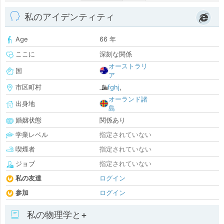
私のアイデンティティ
Age
66 年
ここに
深刻な関係
オーストラリ
国
ア
市区町村
fghj
,
オーランド諸
出身地
島
婚姻状態
関係あり
学業レベル
指定されていない
喫煙者
指定されていない
ジョブ
指定されていない
私の友達
ログイン
参加
ログイン
私の物理学と+