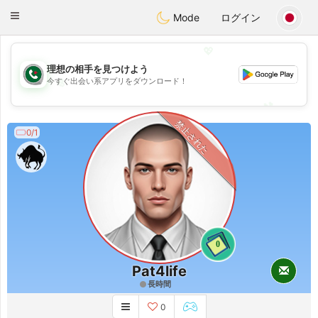
Weshrak
Toggle
Mode
ログイン
navigation
💖
理想の相手を見つけよう
💖
今すぐ出会い系アプリをダウンロード！
💕
💕
禁止された
0/1
0
Pat4life
長時間
0