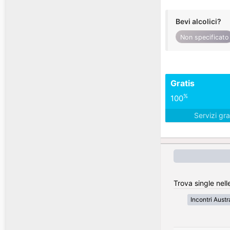
Bevi alcolici?
Non specificato
Gratis
%
100
Servizi gra
Trova single nelle
Incontri Austr