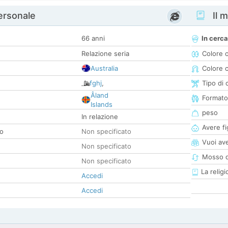
personale
Il m
66 anni
In cerca
Relazione seria
Colore 
Australia
Colore c
fghj
,
Tipo di 
Âland
Formato
Islands
peso
In relazione
Avere fig
co
Non specificato
Vuoi ave
Non specificato
Mosso d
Non specificato
La religi
Accedi
Accedi