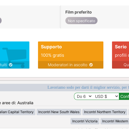
Film preferito
Non specificato
Supporto
Serio
100% gratis
profili 
tuiti
Moderatori in ascolto
Qu
Lavoriamo sodo per darti il miglior servizio, per 
 aree di: Australia
alian Capital Territory
Incontri New South Wales
Incontri Northern Territory
Incontri Victoria
Incontri Western 