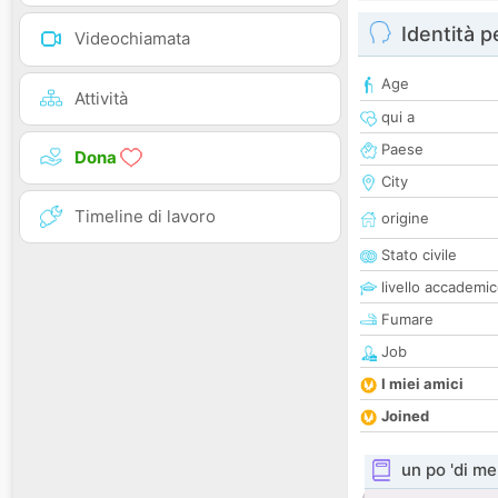
Identità 
Videochiamata
Age
Attività
qui a
Paese
Dona
City
Timeline di lavoro
origine
Stato civile
livello accademi
Fumare
Job
I miei amici
Joined
un po 'di me