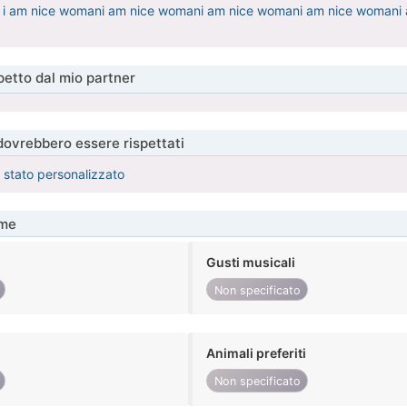
 i am nice womani am nice womani am nice womani am nice womani
etto dal mio partner
 dovrebbero essere rispettati
è stato personalizzato
me
Gusti musicali
Non specificato
Animali preferiti
Non specificato