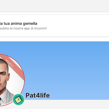
la tua anima gemella
💖
subito la nostra app di incontri!
💕
Vietato
Pat4life
0