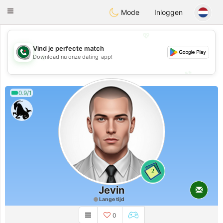
Weshrak
Toggle
Mode
Inloggen
navigation
💖
Vind je perfecte match
💖
Download nu onze dating-app!
💕
💕
0.9/1
2
Jevin
Lange tijd
0