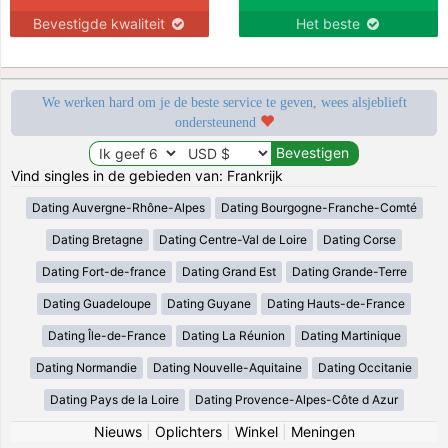
Bevestigde kwaliteit
Het beste
We werken hard om je de beste service te geven, wees alsjeblieft
ondersteunend
Vind singles in de gebieden van: Frankrijk
Dating Auvergne-Rhône-Alpes
Dating Bourgogne-Franche-Comté
Dating Bretagne
Dating Centre-Val de Loire
Dating Corse
Dating Fort-de-france
Dating Grand Est
Dating Grande-Terre
Dating Guadeloupe
Dating Guyane
Dating Hauts-de-France
Dating Île-de-France
Dating La Réunion
Dating Martinique
Dating Normandie
Dating Nouvelle-Aquitaine
Dating Occitanie
Dating Pays de la Loire
Dating Provence-Alpes-Côte d Azur
Nieuws
|
Oplichters
|
Winkel
|
Meningen