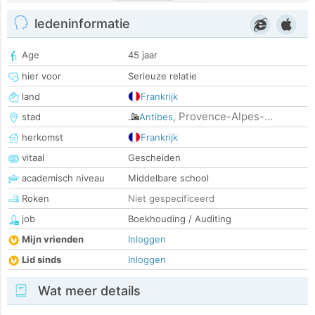
ledeninformatie
Age
45 jaar
hier voor
Serieuze relatie
land
Frankrijk
Provence-Alpes-...
stad
Antibes
,
herkomst
Frankrijk
vitaal
Gescheiden
academisch niveau
Middelbare school
Roken
Niet gespecificeerd
job
Boekhouding / Auditing
Mijn vrienden
Inloggen
Lid sinds
Inloggen
Wat meer details