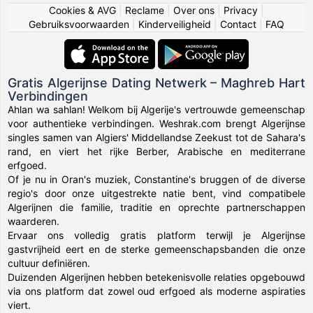
Cookies & AVG
|
Reclame
|
Over ons
|
Privacy
|
Gebruiksvoorwaarden
|
Kinderveiligheid
|
Contact
|
FAQ
Gratis Algerijnse Dating Netwerk – Maghreb Hart
Verbindingen
Ahlan wa sahlan! Welkom bij Algerije's vertrouwde gemeenschap
voor authentieke verbindingen. Weshrak.com brengt Algerijnse
singles samen van Algiers' Middellandse Zeekust tot de Sahara's
rand, en viert het rijke Berber, Arabische en mediterrane
erfgoed.
Of je nu in Oran's muziek, Constantine's bruggen of de diverse
regio's door onze uitgestrekte natie bent, vind compatibele
Algerijnen die familie, traditie en oprechte partnerschappen
waarderen.
Ervaar ons volledig gratis platform terwijl je Algerijnse
gastvrijheid eert en de sterke gemeenschapsbanden die onze
cultuur definiëren.
Duizenden Algerijnen hebben betekenisvolle relaties opgebouwd
via ons platform dat zowel oud erfgoed als moderne aspiraties
viert.