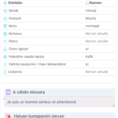
Etsitään
Nainen
Silmät
Vihreä
Hiukset
Musta
Keho
normaali
Korkeus
Kerron sinulle
Paino
Kerron sinulle
Onko lapset
ei
Haluatko saada lapsia
kyllä
Vaihda kaupunki / maa rakkaudeksi
ei
Uskonto
Kerron sinulle
A vähän minusta
Je suis un homme sérieux et attentionné
Haluan kumppanini olevan