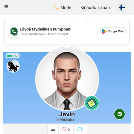
Weshrak
Toggle
Mode
Kirjaudu sisään
navigation
💖
Löydä täydellinen kumppani
💖
Lataa deittisovelluksemme nyt!
💕
💕
0.9/1
2
Jevin
Pitkä aika
0