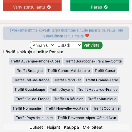
Vahvistettu laatu
Paras
Työskentelemme kovasti tarjotaksemme sinulle parasta palvelua, ole
ystävällinen ja tue meitä
Löydä sinkkuja alueilta: Ranska
Treffit Auvergne-Rhône-Alpes
Treffit Bourgogne-Franche-Comté
Treffit Bretagne
Treffit Centre-Val de Loire
Treffit Corse
Treffit Fort-de-france
Treffit Grand Est
Treffit Grande-Terre
Treffit Guadeloupe
Treffit Guyane
Treffit Hauts-de-France
Treffit Île-de-France
Treffit La Réunion
Treffit Martinique
Treffit Normandie
Treffit Nouvelle-Aquitaine
Treffit Occitanie
Treffit Pays de la Loire
Treffit Provence-Alpes-Côte d Azur
Uutiset
|
Huijarit
|
Kauppa
|
Mielipiteet