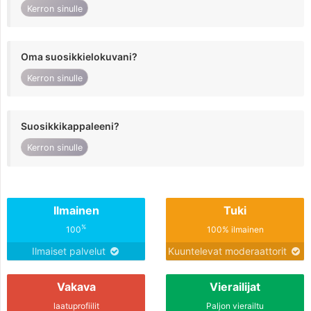
Kerron sinulle
Oma suosikkielokuvani?
Kerron sinulle
Suosikkikappaleeni?
Kerron sinulle
Ilmainen
Tuki
%
100
100% ilmainen
Ilmaiset palvelut
Kuuntelevat moderaattorit
Vakava
Vierailijat
laatuprofiilit
Paljon vierailtu