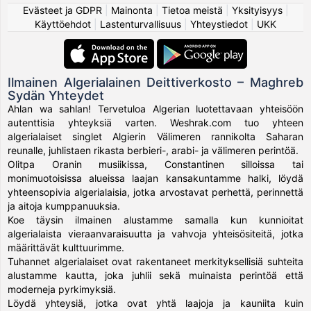
Evästeet ja GDPR
|
Mainonta
|
Tietoa meistä
|
Yksityisyys
|
Käyttöehdot
|
Lastenturvallisuus
|
Yhteystiedot
|
UKK
Ilmainen Algerialainen Deittiverkosto – Maghreb
Sydän Yhteydet
Ahlan wa sahlan! Tervetuloa Algerian luotettavaan yhteisöön
autenttisia yhteyksiä varten. Weshrak.com tuo yhteen
algerialaiset singlet Algierin Välimeren rannikolta Saharan
reunalle, juhlistaen rikasta berbieri-, arabi- ja välimeren perintöä.
Olitpa Oranin musiikissa, Constantinen silloissa tai
monimuotoisissa alueissa laajan kansakuntamme halki, löydä
yhteensopivia algerialaisia, jotka arvostavat perhettä, perinnettä
ja aitoja kumppanuuksia.
Koe täysin ilmainen alustamme samalla kun kunnioitat
algerialaista vieraanvaraisuutta ja vahvoja yhteisösiteitä, jotka
määrittävät kulttuurimme.
Tuhannet algerialaiset ovat rakentaneet merkityksellisiä suhteita
alustamme kautta, joka juhlii sekä muinaista perintöä että
moderneja pyrkimyksiä.
Löydä yhteysiä, jotka ovat yhtä laajoja ja kauniita kuin