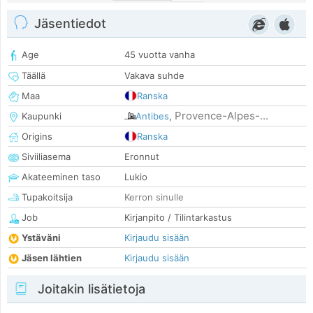
Jäsentiedot
Age
45 vuotta vanha
Täällä
Vakava suhde
Maa
Ranska
Provence-Alpes-...
Kaupunki
Antibes
,
Origins
Ranska
Siviiliasema
Eronnut
Akateeminen taso
Lukio
Tupakoitsija
Kerron sinulle
Job
Kirjanpito / Tilintarkastus
Ystäväni
Kirjaudu sisään
Jäsen lähtien
Kirjaudu sisään
Joitakin lisätietoja