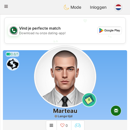
Weshrak
Toggle
Mode
Inloggen
navigation
💖
💖
Vind je perfecte match
Download nu onze dating-app!
💕
💕
0.6/1
0
Marteau
Lange tijd
0