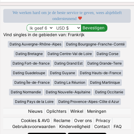
We werken hard om je de beste service te geven, wees alsjeblieft
ondersteunend
Vind singles in de gebieden van: Frankrijk
Dating Auvergne-Rhône-Alpes
Dating Bourgogne-Franche-Comté
Dating Bretagne
Dating Centre-Val de Loire
Dating Corse
Dating Fort-de-france
Dating Grand Est
Dating Grande-Terre
Dating Guadeloupe
Dating Guyane
Dating Hauts-de-France
Dating Île-de-France
Dating La Réunion
Dating Martinique
Dating Normandie
Dating Nouvelle-Aquitaine
Dating Occitanie
Dating Pays de la Loire
Dating Provence-Alpes-Côte d Azur
Nieuws
|
Oplichters
|
Winkel
|
Meningen
Cookies & AVG
|
Reclame
|
Over ons
|
Privacy
|
Gebruiksvoorwaarden
|
Kinderveiligheid
|
Contact
|
FAQ