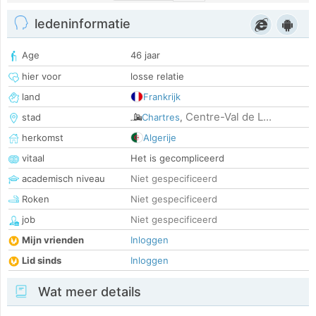
ledeninformatie
Age
46 jaar
hier voor
losse relatie
land
Frankrijk
Centre-Val de L...
stad
Chartres
,
herkomst
Algerije
vitaal
Het is gecompliceerd
academisch niveau
Niet gespecificeerd
Roken
Niet gespecificeerd
job
Niet gespecificeerd
Mijn vrienden
Inloggen
Lid sinds
Inloggen
Wat meer details