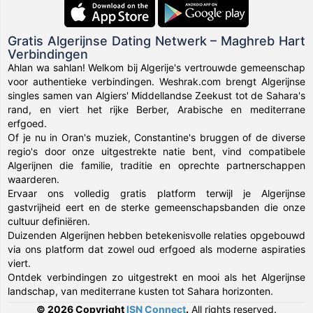
Gratis Algerijnse Dating Netwerk – Maghreb Hart
Verbindingen
Ahlan wa sahlan! Welkom bij Algerije's vertrouwde gemeenschap
voor authentieke verbindingen. Weshrak.com brengt Algerijnse
singles samen van Algiers' Middellandse Zeekust tot de Sahara's
rand, en viert het rijke Berber, Arabische en mediterrane
erfgoed.
Of je nu in Oran's muziek, Constantine's bruggen of de diverse
regio's door onze uitgestrekte natie bent, vind compatibele
Algerijnen die familie, traditie en oprechte partnerschappen
waarderen.
Ervaar ons volledig gratis platform terwijl je Algerijnse
gastvrijheid eert en de sterke gemeenschapsbanden die onze
cultuur definiëren.
Duizenden Algerijnen hebben betekenisvolle relaties opgebouwd
via ons platform dat zowel oud erfgoed als moderne aspiraties
viert.
Ontdek verbindingen zo uitgestrekt en mooi als het Algerijnse
landschap, van mediterrane kusten tot Sahara horizonten.
© 2026 Copyright
ISN Connect
.
All rights reserved.