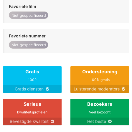
Favoriete film
Niet gespecificeerd
Favoriete nummer
Niet gespecificeerd
Gratis
Ondersteuning
%
100
100% gratis
Gratis diensten
Luisterende moderators
Serieus
Bezoekers
kwaliteitsprofielen
Veel bezocht
Bevestigde kwaliteit
Het beste