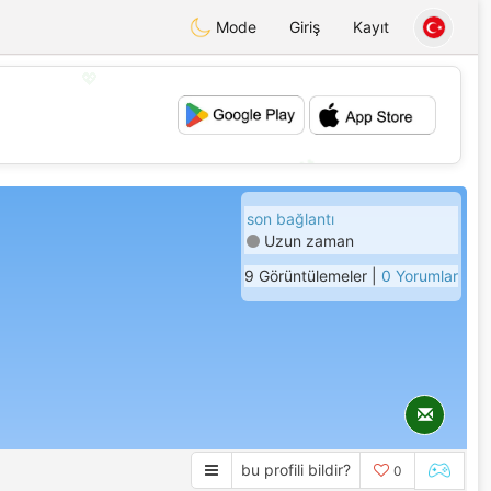
Mode
Giriş
Kayıt
💖
💕
son bağlantı
Uzun zaman
9 Görüntülemeler |
0 Yorumlar
bu profili bildir?
0