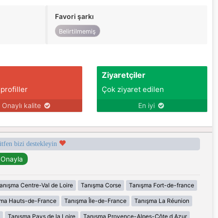
Favori şarkı
Belirtilmemiş
Ziyaretçiler
 profiller
Çok ziyaret edilen
Onaylı kalite
En iyi
ütfen bizi destekleyin
anışma Centre-Val de Loire
Tanışma Corse
Tanışma Fort-de-france
şma Hauts-de-France
Tanışma Île-de-France
Tanışma La Réunion
Tanışma Pays de la Loire
Tanışma Provence-Alpes-Côte d Azur