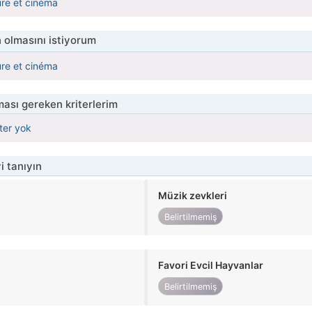
ure et cinéma
 olmasını istiyorum
ure et cinéma
ası gereken kriterlerim
iter yok
i tanıyın
Müzik zevkleri
Belirtilmemiş
Favori Evcil Hayvanlar
Belirtilmemiş