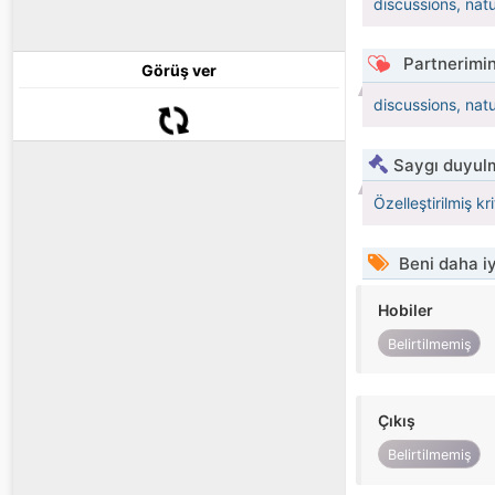
discussions, nat
Partnerimin
Görüş ver
discussions, nat
Saygı duyulm
Özelleştirilmiş kr
Beni daha iy
Hobiler
Belirtilmemiş
Çıkış
Belirtilmemiş