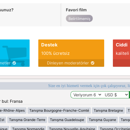
usunuz?
Favori film
Belirtilmemiş
Destek
Ciddi
100% ücretsiz
kaliteli
metler
Dinleyen moderatörler
Size en iyi hizmeti vermek için çok çalışıyoruz, l
 bul: Fransa
e-Rhône-Alpes
Tanışma Bourgogne-Franche-Comté
Tanışma Bretagne
T
Est
Tanışma Grande-Terre
Tanışma Guadeloupe
Tanışma Guyane
Tanı
nique
Tanışma Normandie
Tanışma Nouvelle-Aquitaine
Tanışma Occitanie