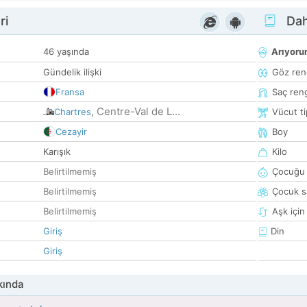
ri
Dah
46 yaşında
Arıyor
Gündelik ilişki
Göz ren
Fransa
Saç ren
Centre-Val de L...
Chartres
,
Vücut ti
Cezayir
Boy
Karışık
Kilo
Belirtilmemiş
Çocuğu 
Belirtilmemiş
Çocuk sa
Belirtilmemiş
Aşk için
Giriş
Din
Giriş
kında