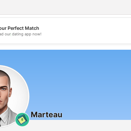
our Perfect Match
💖
d our dating app now!
💕
Marteau
0