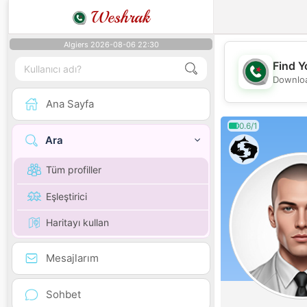
Weshrak
Algiers 2026-08-06 22:30
Find Y
Downloa
Ana Sayfa
0.6/1
Ara
Tüm profiller
Eşleştirici
Haritayı kullan
Mesajlarım
Sohbet