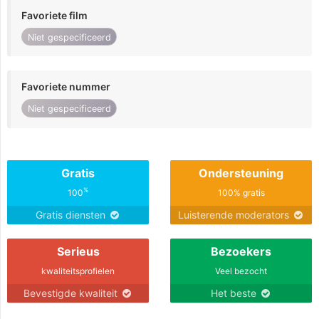
Favoriete film
Niet gespecificeerd
Favoriete nummer
Niet gespecificeerd
Gratis
Ondersteuning
%
100
100% gratis
Gratis diensten
Luisterende moderators
Serieus
Bezoekers
kwaliteitsprofielen
Veel bezocht
Bevestigde kwaliteit
Het beste