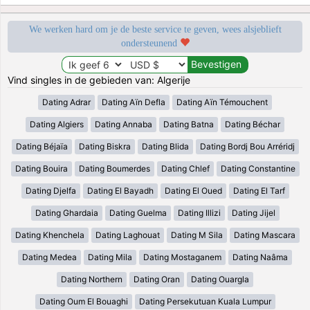
We werken hard om je de beste service te geven, wees alsjeblieft
ondersteunend
Vind singles in de gebieden van: Algerije
Dating Adrar
Dating Aïn Defla
Dating Aïn Témouchent
Dating Algiers
Dating Annaba
Dating Batna
Dating Béchar
Dating Béjaïa
Dating Biskra
Dating Blida
Dating Bordj Bou Arréridj
Dating Bouira
Dating Boumerdes
Dating Chlef
Dating Constantine
Dating Djelfa
Dating El Bayadh
Dating El Oued
Dating El Tarf
Dating Ghardaia
Dating Guelma
Dating Illizi
Dating Jijel
Dating Khenchela
Dating Laghouat
Dating M Sila
Dating Mascara
Dating Medea
Dating Mila
Dating Mostaganem
Dating Naâma
Dating Northern
Dating Oran
Dating Ouargla
Dating Oum El Bouaghi
Dating Persekutuan Kuala Lumpur