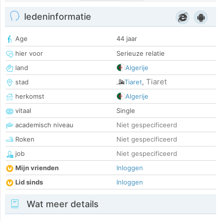
ledeninformatie
Age
44 jaar
hier voor
Serieuze relatie
land
Algerije
Tiaret
stad
Tiaret
,
herkomst
Algerije
vitaal
Single
academisch niveau
Niet gespecificeerd
Roken
Niet gespecificeerd
job
Niet gespecificeerd
Mijn vrienden
Inloggen
Lid sinds
Inloggen
Wat meer details