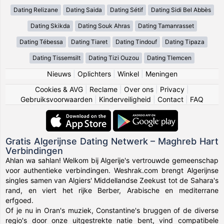
Dating Relizane
Dating Saida
Dating Sétif
Dating Sidi Bel Abbès
Dating Skikda
Dating Souk Ahras
Dating Tamanrasset
Dating Tébessa
Dating Tiaret
Dating Tindouf
Dating Tipaza
Dating Tissemsilt
Dating Tizi Ouzou
Dating Tlemcen
Nieuws
|
Oplichters
|
Winkel
|
Meningen
Cookies & AVG
|
Reclame
|
Over ons
|
Privacy
|
Gebruiksvoorwaarden
|
Kinderveiligheid
|
Contact
|
FAQ
Gratis Algerijnse Dating Netwerk – Maghreb Hart
Verbindingen
Ahlan wa sahlan! Welkom bij Algerije's vertrouwde gemeenschap
voor authentieke verbindingen. Weshrak.com brengt Algerijnse
singles samen van Algiers' Middellandse Zeekust tot de Sahara's
rand, en viert het rijke Berber, Arabische en mediterrane
erfgoed.
Of je nu in Oran's muziek, Constantine's bruggen of de diverse
regio's door onze uitgestrekte natie bent, vind compatibele