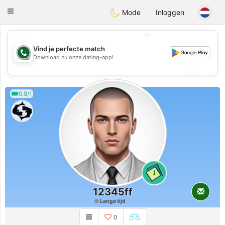
Weshrak
Toggle
Mode
Inloggen
navigation
💖
Vind je perfecte match
💖
Download nu onze dating-app!
💕
💕
0.9/1
1
12345ff
Lange tijd
0