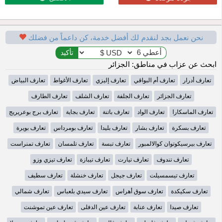
نحن نعمل بجد لنقدم لك أفضل خدمة، كن داعماً من فضلك
ابحث عن عزاب في مناطق: الجزائر
تعارف أدرار
تعارف أم البواقي
تعارف إليزي
تعارف الأغواط
تعارف البياض
تعارف الجزائر
تعارف الجلفة
تعارف الشلف
تعارف الطارف
تعارف الماسكارا
تعارف الواد
تعارف باتنة
تعارف بجاية
تعارف برج بوعريريج
تعارف بسكرة
تعارف بشار
تعارف بليدا
تعارف بومرداس
تعارف بويرة
تعارف بيرسيكوتوان كوالالمبور
تعارف تبسة
تعارف تلمسان
تعارف تمنراست
تعارف تندوف
تعارف تيارت
تعارف تيبازة
تعارف تيزي وزو
تعارف تيسمسيلت
تعارف جيجل
تعارف خنشلة
تعارف سطيف
تعارف سكيكدة
تعارف سوق أهراس
تعارف سيدي بلعباس
تعارف شمالي
تعارف صيدا
تعارف عنابة
تعارف عين الدفلى
تعارف عين تموشنت