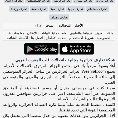
تعارف غرداية
تعارف غليزان
تعارف قالمة
تعارف قسطنطين
تعارف م سيلا
تعارف مستغانم
تعارف ميديا
تعارف ميلا
تعارف نعمة
تعارف ورقلة
تعارف وهران
الأخبار
|
المحتالون
|
المتجر
|
الآراء
ملفات تعريف الارتباط والقانون العام لحماية البيانات
|
الإعلان
|
معلومات عنا
|
الخصوصية
|
شروط الاستخدام
|
سلامة الأطفال
|
اتصل بنا
|
الأسئلة الشائعة
شبكة تعارف جزائرية مجانية - اتصالات قلب المغرب العربي
أهلاً وسهلاً! مرحباً بك في مجتمع الجزائر الموثوق للاتصالات الأصيلة.
يجمع Weshrak.com العزاب الجزائريين من ساحل الجزائر المتوسطي
إلى حافة الصحراء، محتفلاً بالتراث البربري والعربي والمتوسطي
الغني.
سواء كنت في موسيقى وهران أو جسور قسنطينة أو المناطق
المتنوعة عبر أمتنا الشاسعة، اعثر على جزائريين متوافقين يقدرون
الأسرة والتقاليد والشراكات الأصيلة.
اكتشف منصتنا المجانية تماماً بينما تكرم الضيافة الجزائرية والروابط
المجتمعية القوية التي تحدد ثقافتنا.
آلاف الجزائريين بنوا علاقات معنوية من خلال منصتنا التي تحتفل بكل