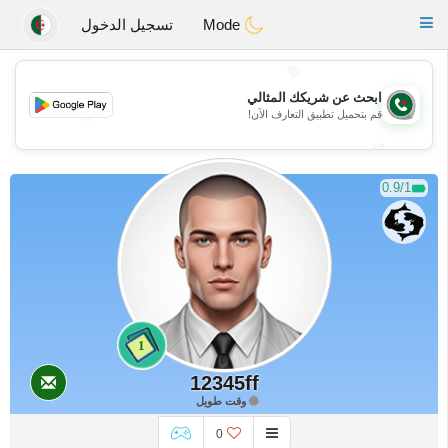
Weshrak
Toggle
Mode
تسجيل الدخول
navigation
💖
ابحث عن شريكك المثالي
💖
قم بتحميل تطبيق التعارف الآن!
💕
💕
0.9/1
1
12345ff
وقت طويل
0