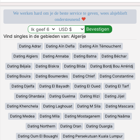
We werken hard om je de beste service te geven, wees alsjeblieft
ondersteunend
Vind singles in de gebieden van: Algerije
Dating Adrar
Dating Aïn Defla
Dating Aïn Témouchent
Dating Algiers
Dating Annaba
Dating Batna
Dating Béchar
Dating Béjaïa
Dating Biskra
Dating Blida
Dating Bordj Bou Arréridj
Dating Bouira
Dating Boumerdes
Dating Chlef
Dating Constantine
Dating Djelfa
Dating El Bayadh
Dating El Oued
Dating El Tarf
Dating Ghardaia
Dating Guelma
Dating Illizi
Dating Jijel
Dating Khenchela
Dating Laghouat
Dating M Sila
Dating Mascara
Dating Medea
Dating Mila
Dating Mostaganem
Dating Naâma
Dating Northern
Dating Oran
Dating Ouargla
Dating Oum El Bouaghi
Dating Persekutuan Kuala Lumpur