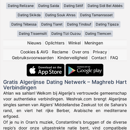
Dating Relizane
Dating Saida
Dating Sétif
Dating Sidi Bel Abbès
Dating Skikda
Dating Souk Ahras
Dating Tamanrasset
Dating Tébessa
Dating Tiaret
Dating Tindouf
Dating Tipaza
Dating Tissemsilt
Dating Tizi Ouzou
Dating Tlemcen
Nieuws
|
Oplichters
|
Winkel
|
Meningen
Cookies & AVG
|
Reclame
|
Over ons
|
Privacy
|
Gebruiksvoorwaarden
|
Kinderveiligheid
|
Contact
|
FAQ
Gratis Algerijnse Dating Netwerk – Maghreb Hart
Verbindingen
Ahlan wa sahlan! Welkom bij Algerije's vertrouwde gemeenschap
voor authentieke verbindingen. Weshrak.com brengt Algerijnse
singles samen van Algiers' Middellandse Zeekust tot de Sahara's
rand, en viert het rijke Berber, Arabische en mediterrane
erfgoed.
Of je nu in Oran's muziek, Constantine's bruggen of de diverse
regio's door onze uitgestrekte natie bent, vind compatibele