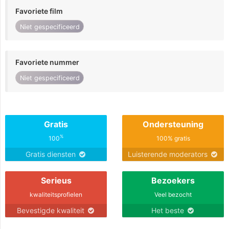
Favoriete film
Niet gespecificeerd
Favoriete nummer
Niet gespecificeerd
Gratis
Ondersteuning
%
100
100% gratis
Gratis diensten
Luisterende moderators
Serieus
Bezoekers
kwaliteitsprofielen
Veel bezocht
Bevestigde kwaliteit
Het beste