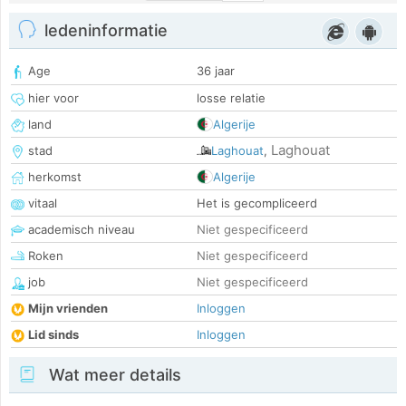
ledeninformatie
Age
36 jaar
hier voor
losse relatie
land
Algerije
Laghouat
stad
Laghouat
,
herkomst
Algerije
vitaal
Het is gecompliceerd
academisch niveau
Niet gespecificeerd
Roken
Niet gespecificeerd
job
Niet gespecificeerd
Mijn vrienden
Inloggen
Lid sinds
Inloggen
Wat meer details