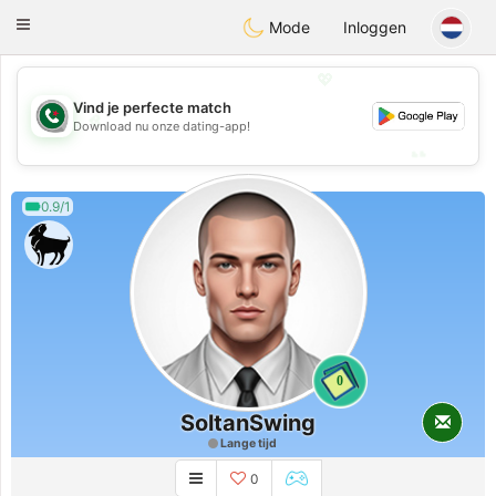
Weshrak
Toggle
Mode
Inloggen
navigation
💖
Vind je perfecte match
💖
Download nu onze dating-app!
💕
💕
0.9/1
0
SoltanSwing
Lange tijd
0