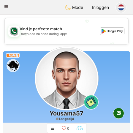
Weshrak
Toggle
Mode
Inloggen
navigation
💖
Vind je perfecte match
💖
Download nu onze dating-app!
💕
💕
0.3/1
0
Yousama57
Lange tijd
0