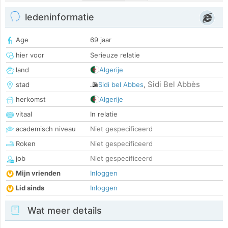
ledeninformatie
Age
69 jaar
hier voor
Serieuze relatie
land
Algerije
Sidi Bel Abbès
stad
Sidi bel Abbes
,
herkomst
Algerije
vitaal
In relatie
academisch niveau
Niet gespecificeerd
Roken
Niet gespecificeerd
job
Niet gespecificeerd
Mijn vrienden
Inloggen
Lid sinds
Inloggen
Wat meer details