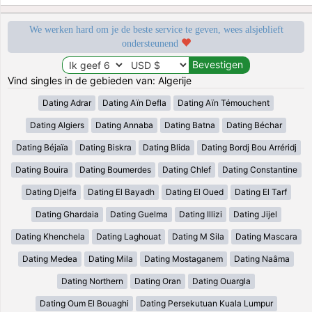
We werken hard om je de beste service te geven, wees alsjeblieft
ondersteunend
Vind singles in de gebieden van: Algerije
Dating Adrar
Dating Aïn Defla
Dating Aïn Témouchent
Dating Algiers
Dating Annaba
Dating Batna
Dating Béchar
Dating Béjaïa
Dating Biskra
Dating Blida
Dating Bordj Bou Arréridj
Dating Bouira
Dating Boumerdes
Dating Chlef
Dating Constantine
Dating Djelfa
Dating El Bayadh
Dating El Oued
Dating El Tarf
Dating Ghardaia
Dating Guelma
Dating Illizi
Dating Jijel
Dating Khenchela
Dating Laghouat
Dating M Sila
Dating Mascara
Dating Medea
Dating Mila
Dating Mostaganem
Dating Naâma
Dating Northern
Dating Oran
Dating Ouargla
Dating Oum El Bouaghi
Dating Persekutuan Kuala Lumpur