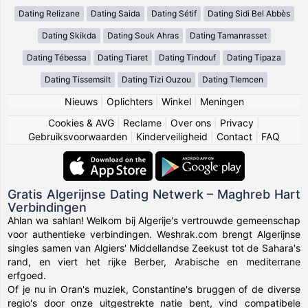
Dating Relizane
Dating Saida
Dating Sétif
Dating Sidi Bel Abbès
Dating Skikda
Dating Souk Ahras
Dating Tamanrasset
Dating Tébessa
Dating Tiaret
Dating Tindouf
Dating Tipaza
Dating Tissemsilt
Dating Tizi Ouzou
Dating Tlemcen
Nieuws
|
Oplichters
|
Winkel
|
Meningen
Cookies & AVG
|
Reclame
|
Over ons
|
Privacy
|
Gebruiksvoorwaarden
|
Kinderveiligheid
|
Contact
|
FAQ
Gratis Algerijnse Dating Netwerk – Maghreb Hart
Verbindingen
Ahlan wa sahlan! Welkom bij Algerije's vertrouwde gemeenschap
voor authentieke verbindingen. Weshrak.com brengt Algerijnse
singles samen van Algiers' Middellandse Zeekust tot de Sahara's
rand, en viert het rijke Berber, Arabische en mediterrane
erfgoed.
Of je nu in Oran's muziek, Constantine's bruggen of de diverse
regio's door onze uitgestrekte natie bent, vind compatibele