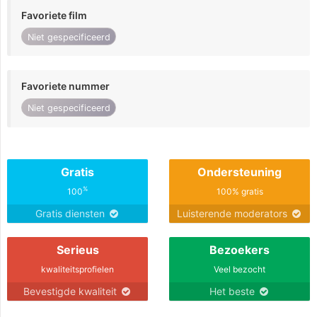
Favoriete film
Niet gespecificeerd
Favoriete nummer
Niet gespecificeerd
Gratis
Ondersteuning
%
100
100% gratis
Gratis diensten
Luisterende moderators
Serieus
Bezoekers
kwaliteitsprofielen
Veel bezocht
Bevestigde kwaliteit
Het beste