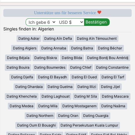
Unterstütze uns für besseren Service
Singles finden in: Algerien
Dating Adrar
Dating Aïn Defla
Dating Aïn Témouchent
Dating Algiers
Dating Annaba
Dating Batna
Dating Béchar
Dating Béjaïa
Dating Biskra
Dating Blida
Dating Bordj Bou Arréridj
Dating Bouira
Dating Boumerdes
Dating Chlef
Dating Constantine
Dating Djelfa
Dating El Bayadh
Dating El Oued
Dating El Tarf
Dating Ghardaia
Dating Guelma
Dating Illizi
Dating Jijel
Dating Khenchela
Dating Laghouat
Dating M Sila
Dating Mascara
Dating Medea
Dating Mila
Dating Mostaganem
Dating Naâma
Dating Northern
Dating Oran
Dating Ouargla
Dating Oum El Bouaghi
Dating Persekutuan Kuala Lumpur
Dating Relizane
Dating Saida
Dating Sétif
Dating Sidi Bel Abbès