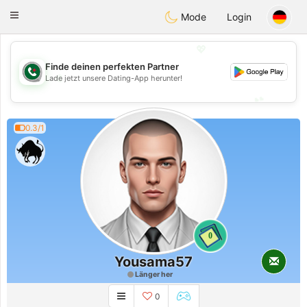
Weshrak
Toggle
Mode
Login
navigation
💖
Finde deinen perfekten Partner
💖
Lade jetzt unsere Dating-App herunter!
💕
💕
0.3/1
0
Yousama57
Länger her
0