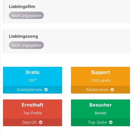
Lieblingsfilm
Nicht angegeben
Lieblingssong
Nicht angegeben
Gratis
Support
%
100
100% gratis
Gratisdienste
Moderation
Ernsthaft
Besucher
Top-Profile
Beliebt
Geprüft
Top-Seite