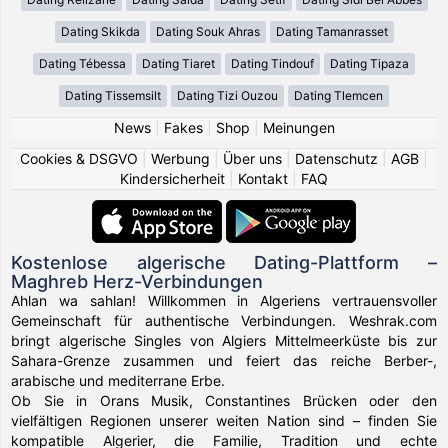
Dating Skikda
Dating Souk Ahras
Dating Tamanrasset
Dating Tébessa
Dating Tiaret
Dating Tindouf
Dating Tipaza
Dating Tissemsilt
Dating Tizi Ouzou
Dating Tlemcen
News
|
Fakes
|
Shop
|
Meinungen
Cookies & DSGVO
|
Werbung
|
Über uns
|
Datenschutz
|
AGB
|
Kindersicherheit
|
Kontakt
|
FAQ
Kostenlose algerische Dating-Plattform –
Maghreb Herz-Verbindungen
Ahlan wa sahlan! Willkommen in Algeriens vertrauensvoller
Gemeinschaft für authentische Verbindungen. Weshrak.com
bringt algerische Singles von Algiers Mittelmeerküste bis zur
Sahara-Grenze zusammen und feiert das reiche Berber-,
arabische und mediterrane Erbe.
Ob Sie in Orans Musik, Constantines Brücken oder den
vielfältigen Regionen unserer weiten Nation sind – finden Sie
kompatible Algerier, die Familie, Tradition und echte