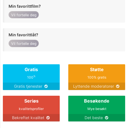
Min favorittfilm?
Vil fortelle deg
Min favorittlåt?
Vil fortelle deg
Gratis
Støtte
%
100
100% gratis
Gratis tjenester
Lyttende moderatorer
Seriøs
Besøkende
kvalitetsprofiler
Mye besøkt
Bekreftet kvalitet
Det beste