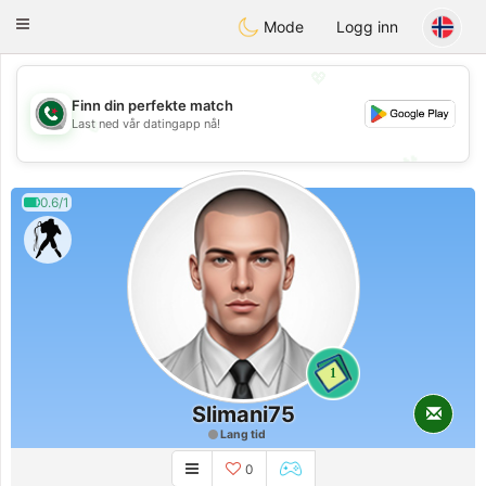
Weshrak
Toggle
Mode
Logg inn
navigation
💖
Finn din perfekte match
💖
Last ned vår datingapp nå!
💕
💕
0.6/1
1
Slimani75
Lang tid
0