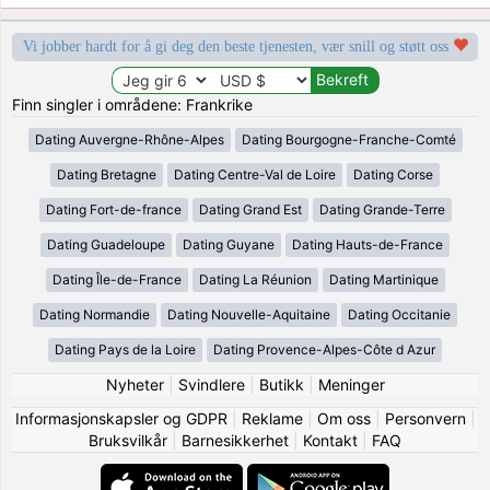
Vi jobber hardt for å gi deg den beste tjenesten, vær snill og støtt oss
Finn singler i områdene: Frankrike
Dating Auvergne-Rhône-Alpes
Dating Bourgogne-Franche-Comté
Dating Bretagne
Dating Centre-Val de Loire
Dating Corse
Dating Fort-de-france
Dating Grand Est
Dating Grande-Terre
Dating Guadeloupe
Dating Guyane
Dating Hauts-de-France
Dating Île-de-France
Dating La Réunion
Dating Martinique
Dating Normandie
Dating Nouvelle-Aquitaine
Dating Occitanie
Dating Pays de la Loire
Dating Provence-Alpes-Côte d Azur
Nyheter
|
Svindlere
|
Butikk
|
Meninger
Informasjonskapsler og GDPR
|
Reklame
|
Om oss
|
Personvern
|
Bruksvilkår
|
Barnesikkerhet
|
Kontakt
|
FAQ