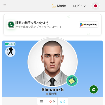
Weshrak
Toggle
Mode
ログイン
navigation
💖
理想の相手を見つけよう
💖
今すぐ出会い系アプリをダウンロード！
💕
💕
0.6/1
1
Slimani75
長時間
0