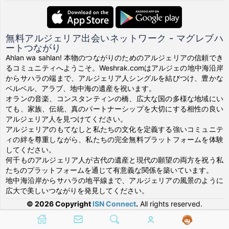
無料アルジェリア出会いネットワーク - マグレブハ
ートつながり
Ahlan wa sahlan! 本物のつながりのためのアルジェリアの信頼でき
るコミュニティへようこそ。Weshrak.comはアルジェの地中海沿岸
からサハラの端まで、アルジェリア人シングルを結びつけ、豊かな
ベルベル、アラブ、地中海の遺産を祝います。
オランの音楽、コンスタンティンの橋、広大な国の多様な地域にい
ても、家族、伝統、真のパートナーシップを大切にする相性の良い
アルジェリア人を見つけてください。
アルジェリアのもてなしと私たちの文化を定義する強いコミュニテ
ィの絆を尊重しながら、私たちの完全無料プラットフォームを体験
してください。
何千ものアルジェリア人が古代の遺産と現代の願望の両方を祝う私
たちのプラットフォームを通じて有意義な関係を築いています。
地中海沿岸からサハラの地平線まで、アルジェリアの風景のように
広大で美しいつながりを発見してください。
© 2026 Copyright
ISN Connect
.
All rights reserved.