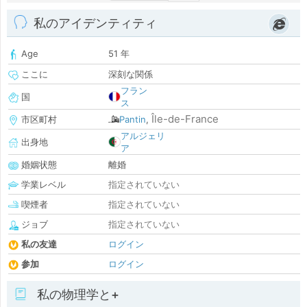
私のアイデンティティ
Age
51 年
ここに
深刻な関係
フラン
国
ス
Île-de-France
市区町村
Pantin
,
アルジェリ
出身地
ア
婚姻状態
離婚
学業レベル
指定されていない
喫煙者
指定されていない
ジョブ
指定されていない
私の友達
ログイン
参加
ログイン
私の物理学と+