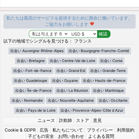
私たちは最高のサービスを提供するために懸命に働いています。
ご協力をお願いします
以下の地域でシングルを見つける： フランス
出会い Auvergne-Rhône-Alpes
出会い Bourgogne-Franche-Comté
出会い Bretagne
出会い Centre-Val de Loire
出会い Corse
出会い Fort-de-france
出会い Grand Est
出会い Grande-Terre
出会い Guadeloupe
出会い Guyane
出会い Hauts-de-France
出会い Île-de-France
出会い La Réunion
出会い Martinique
出会い Normandie
出会い Nouvelle-Aquitaine
出会い Occitanie
出会い Pays de la Loire
出会い Provence-Alpes-Côte d Azur
ニュース
|
詐欺師
|
ストア
|
意見
Cookie & GDPR
|
広告
|
私たちについて
|
プライバシー
|
利用規約
|
子どもの安全
|
お問い合わせ
|
よくある質問