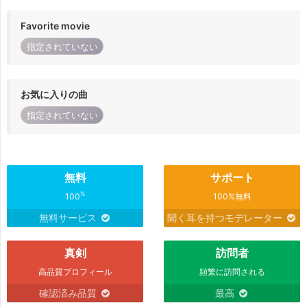
Favorite movie
指定されていない
お気に入りの曲
指定されていない
無料
サポート
%
100
100%無料
無料サービス
聞く耳を持つモデレーター
真剣
訪問者
高品質プロフィール
頻繁に訪問される
確認済み品質
最高