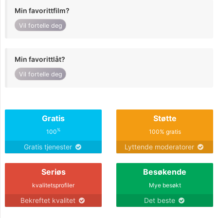
Min favorittfilm?
Vil fortelle deg
Min favorittlåt?
Vil fortelle deg
Gratis
Støtte
%
100
100% gratis
Gratis tjenester
Lyttende moderatorer
Seriøs
Besøkende
kvalitetsprofiler
Mye besøkt
Bekreftet kvalitet
Det beste