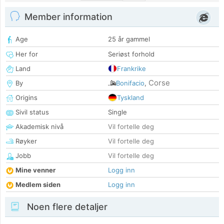
Member information
Age
25 år gammel
Her for
Seriøst forhold
Land
Frankrike
Corse
By
Bonifacio
,
Origins
Tyskland
Sivil status
Single
Akademisk nivå
Vil fortelle deg
Røyker
Vil fortelle deg
Jobb
Vil fortelle deg
Mine venner
Logg inn
Medlem siden
Logg inn
Noen flere detaljer