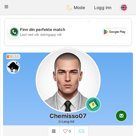
Weshrak
Toggle
Mode
Logg inn
navigation
💖
Finn din perfekte match
💖
Last ned vår datingapp nå!
💕
💕
0.3/1
0
Chemisso07
Lang tid
0