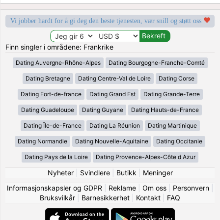
Vi jobber hardt for å gi deg den beste tjenesten, vær snill og støtt oss
Finn singler i områdene: Frankrike
Dating Auvergne-Rhône-Alpes
Dating Bourgogne-Franche-Comté
Dating Bretagne
Dating Centre-Val de Loire
Dating Corse
Dating Fort-de-france
Dating Grand Est
Dating Grande-Terre
Dating Guadeloupe
Dating Guyane
Dating Hauts-de-France
Dating Île-de-France
Dating La Réunion
Dating Martinique
Dating Normandie
Dating Nouvelle-Aquitaine
Dating Occitanie
Dating Pays de la Loire
Dating Provence-Alpes-Côte d Azur
Nyheter
|
Svindlere
|
Butikk
|
Meninger
Informasjonskapsler og GDPR
|
Reklame
|
Om oss
|
Personvern
|
Bruksvilkår
|
Barnesikkerhet
|
Kontakt
|
FAQ