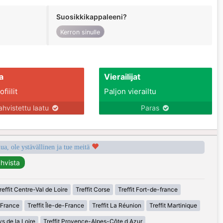
Suosikkikappaleeni?
Kerron sinulle
a
Vierailijat
fiilit
Paljon vierailtu
ahvistettu laatu
Paras
a, ole ystävällinen ja tue meitä
reffit Centre-Val de Loire
Treffit Corse
Treffit Fort-de-france
-France
Treffit Île-de-France
Treffit La Réunion
Treffit Martinique
ys de la Loire
Treffit Provence-Alpes-Côte d Azur