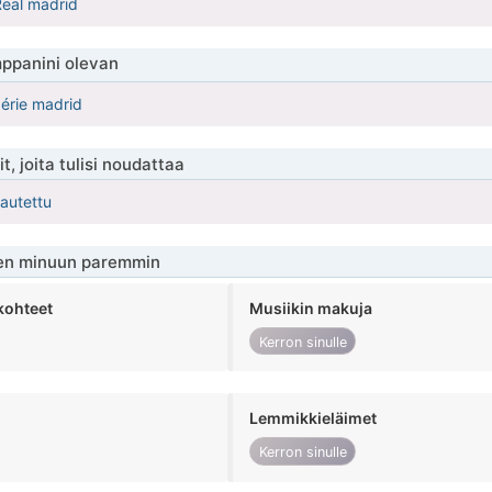
Real madrid
ppanini olevan
gérie madrid
t, joita tulisi noudattaa
kautettu
en minuun paremmin
kohteet
Musiikin makuja
Kerron sinulle
Lemmikkieläimet
Kerron sinulle