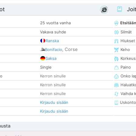
ot
Joit
25 vuotta vanha
Etsitää
Vakava suhde
Silmät
Ranska
Hiukset
Corse
Bonifacio
,
Keho
Saksa
Korkeus
Single
Paino
so
Kerron sinulle
Onko la
Kerron sinulle
Haluatk
Kerron sinulle
Vaihda 
Kirjaudu sisään
Uskonto
Kirjaudu sisään
nusta