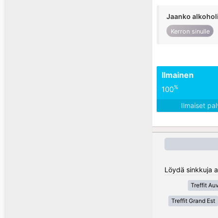
Jaanko alkohol
Kerron sinulle
Ilmainen
%
100
Ilmaiset pa
Löydä sinkkuja a
Treffit A
Treffit Grand Est