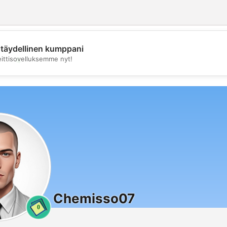
täydellinen kumppani
💖
eittisovelluksemme nyt!
💕
Chemisso07
0