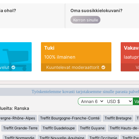
ia ohol?
Oma suosikkielokuvani?
Kerron sinulle
Tuki
Vakav
100% ilmainen
laatupro
lvelut
Kuuntelevat moderaattorit
V
Työskentelemme kovasti tarjotaksemme sinulle parasta palvelu
lueilta: Ranska
uvergne-Rhône-Alpes
Treffit Bourgogne-Franche-Comté
Treffit Bretagne
T
Treffit Grande-Terre
Treffit Guadeloupe
Treffit Guyane
Treffit Hauts-de
Treffit Normandie
Treffit Nouvelle-Aquitaine
Treffit Occitanie
Treffit Pa