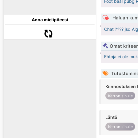
Foot baal pubg 
Haluan kum
Anna mielipiteesi
Chat ???? jsd Al
Omat kriteeri
Ehtoja ei ole mu
Tutustumin
Kiinnostuksen 
Kerron sinulle
Lähtö
Kerron sinulle