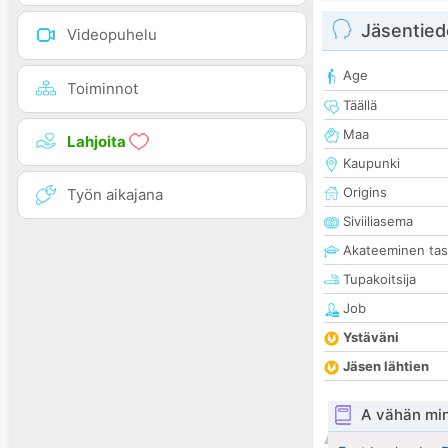
Jäsentied
Videopuhelu
Age
Toiminnot
Täällä
Maa
Lahjoita
Kaupunki
Origins
Työn aikajana
Siviiliasema
Akateeminen ta
Tupakoitsija
Job
Ystäväni
Jäsen lähtien
A vähän mi