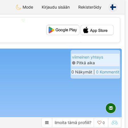
Mode
Kirjaudu sisään
Rekisteröidy
💖
💕
viimeinen yhteys
Pitkä aika
0 Näkymät |
0 Kommentit
ilmoita tämä profiili?
0