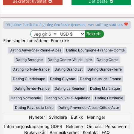
Bekreftet kvalitet
Det beste
Vi jobber hardt for å gi deg den beste tjenesten, vær snill og støtt oss
Finn singler i områdene: Frankrike
Dating Auvergne-Rhône-Alpes
Dating Bourgogne-Franche-Comté
Dating Bretagne
Dating Centre-Val de Loire
Dating Corse
Dating Fort-de-france
Dating Grand Est
Dating Grande-Terre
Dating Guadeloupe
Dating Guyane
Dating Hauts-de-France
Dating Île-de-France
Dating La Réunion
Dating Martinique
Dating Normandie
Dating Nouvelle-Aquitaine
Dating Occitanie
Dating Pays de la Loire
Dating Provence-Alpes-Côte d Azur
Nyheter
|
Svindlere
|
Butikk
|
Meninger
Informasjonskapsler og GDPR
|
Reklame
|
Om oss
|
Personvern
|
Bruksvilkår
|
Barnesikkerhet
|
Kontakt
|
FAQ