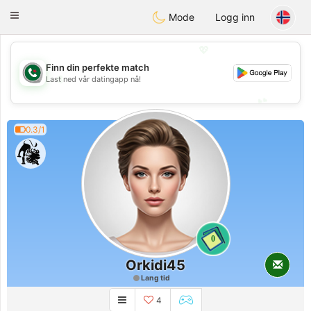
Weshrak
Toggle
Mode
Logg inn
navigation
💖
Finn din perfekte match
💖
Last ned vår datingapp nå!
💕
💕
0.3/1
0
Orkidi45
Lang tid
4