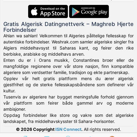
Gratis Algerisk Datingnettverk – Maghreb Hjerte
Forbindelser
Ahlan wa sahlan! Velkommen til Algeries pålitelige fellesskap for
autentiske forbindelser. Weshrak.com samler algeriske singler fra
Algiers middelhavsyst til Saharas kant, og feirer den rike
berbiske, arabiske og middelhavs arven.
Enten du er i Orans musikk, Constantines broer eller de
mangfoldige regionene over vår store nasjon, finn kompatible
algeriere som verdsetter familie, tradisjon og ekte partnerskap.
Opplev vår helt gratis plattform mens du ærer algerisk
gjestfrihet og de sterke fellesskapsbåndene som definerer vår
kultur.
Tusenvis av algeriere har bygget meningsfulle forhold gjennom
vår plattform som feirer både gammel arv og moderne
ambisjoner.
Oppdag forbindelser like store og vakre som det algeriske
landskapet, fra middelhavskysster til Sahara-horisonter.
© 2026 Copyright
ISN Connect
.
All rights reserved.