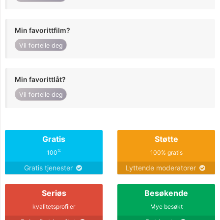
Min favorittfilm?
Vil fortelle deg
Min favorittlåt?
Vil fortelle deg
Gratis
Støtte
%
100
100% gratis
Gratis tjenester
Lyttende moderatorer
Seriøs
Besøkende
kvalitetsprofiler
Mye besøkt