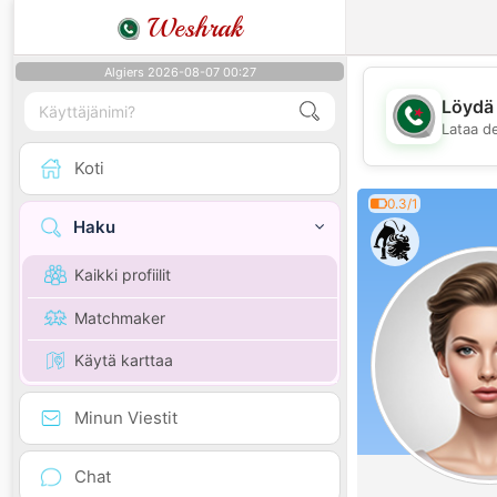
Weshrak
Algiers 2026-08-07 00:27
Löydä 
Lataa d
Koti
0.3/1
Haku
Kaikki profiilit
Matchmaker
Käytä karttaa
Minun Viestit
Chat