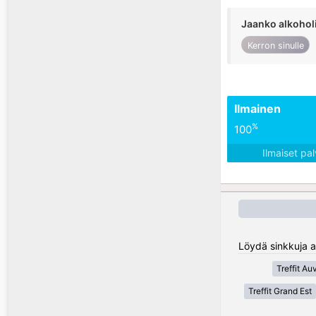
Jaanko alkohol
Kerron sinulle
Ilmainen
%
100
Ilmaiset pa
Löydä sinkkuja a
Treffit A
Treffit Grand Est