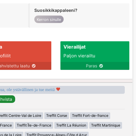
Suosikkikappaleeni?
Kerron sinulle
a
Vierailijat
fiilit
Paljon vierailtu
ahvistettu laatu
Paras
a, ole ystävällinen ja tue meitä
reffit Centre-Val de Loire
Treffit Corse
Treffit Fort-de-france
-France
Treffit Île-de-France
Treffit La Réunion
Treffit Martinique
ys de la Loire
Treffit Provence-Alpes-Côte d Azur