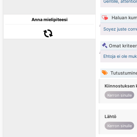
Gentille, attenti
Haluan kum
Anna mielipiteesi
Soyez juste corr
Omat kriteeri
Ehtoja ei ole mu
Tutustumin
Kiinnostuksen 
Kerron sinulle
Lähtö
Kerron sinulle