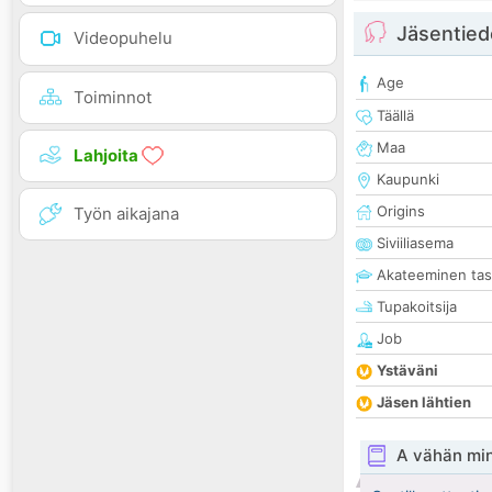
Jäsentied
Videopuhelu
Age
Toiminnot
Täällä
Maa
Lahjoita
Kaupunki
Origins
Työn aikajana
Siviiliasema
Akateeminen ta
Tupakoitsija
Job
Ystäväni
Jäsen lähtien
A vähän mi