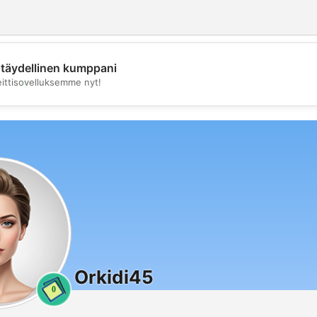
täydellinen kumppani
💖
eittisovelluksemme nyt!
💕
Orkidi45
0