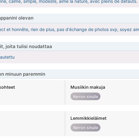
onné, calme, simple, modeste, aime la nature, avec pleins de défauts.
ppanini olevan
ect et honnête, rien de plus, pas d'échange de photos svp, soyez ai
t, joita tulisi noudattaa
kautettu
en minuun paremmin
kohteet
Musiikin makuja
Kerron sinulle
Lemmikkieläimet
Kerron sinulle