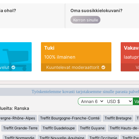
ia ohol?
Oma suosikkielokuvani?
Kerron sinulle
Tuki
Vakav
100% ilmainen
laatupro
lvelut
Kuuntelevat moderaattorit
V
Työskentelemme kovasti tarjotaksemme sinulle parasta palvelu
lueilta: Ranska
uvergne-Rhône-Alpes
Treffit Bourgogne-Franche-Comté
Treffit Bretagne
T
Treffit Grande-Terre
Treffit Guadeloupe
Treffit Guyane
Treffit Hauts-de
Treffit Normandie
Treffit Nouvelle-Aquitaine
Treffit Occitanie
Treffit Pa