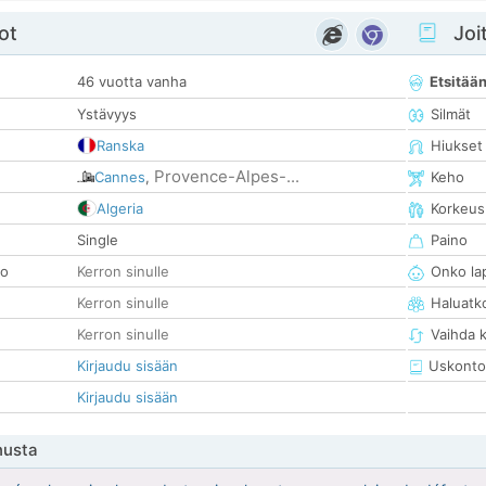
ot
Joit
46 vuotta vanha
Etsitää
Ystävyys
Silmät
Ranska
Hiukset
Provence-Alpes-...
Cannes
,
Keho
Algeria
Korkeus
Single
Paino
so
Kerron sinulle
Onko la
Kerron sinulle
Haluatk
Kerron sinulle
Vaihda 
Kirjaudu sisään
Uskonto
Kirjaudu sisään
nusta