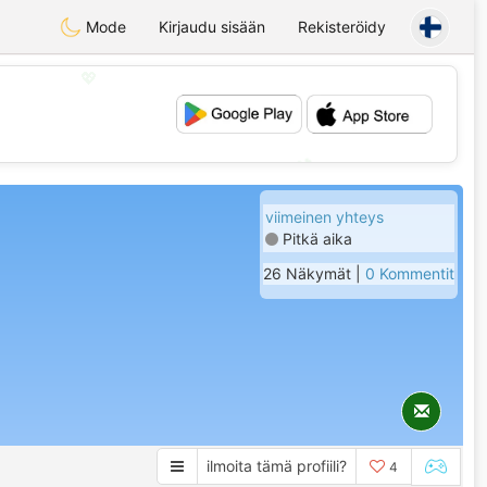
Mode
Kirjaudu sisään
Rekisteröidy
💖
💕
viimeinen yhteys
Pitkä aika
26 Näkymät |
0 Kommentit
ilmoita tämä profiili?
4