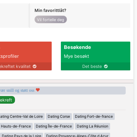
Min favorittlåt?
Vil fortelle deg
s
Besøkende
tsprofiler
Mye besøkt
ekreftet kvalitet
Det beste
vær snill og støtt oss
ating Centre-Val de Loire
Dating Corse
Dating Fort-de-france
g Hauts-de-France
Dating Île-de-France
Dating La Réunion
Dating Pays de la Loire
Dating Provence-Alpes-Côte d Azur