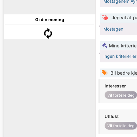
Mostagenem Ayn
Jeg vil at 
Gi din mening
Mostagen
Mine kriteri
Ingen kriterier er
Bli bedre k
Interesser
Vil fortelle deg
Utflukt
Vil fortelle deg