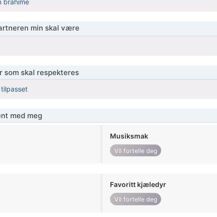
 brahime
partneren min skal være
er som skal respekteres
 tilpasset
jent med meg
Musiksmak
Vil fortelle deg
Favoritt kjæledyr
Vil fortelle deg