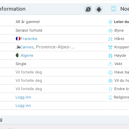
nformation
Noen
48 år gammel
Leter du
Seriøst forhold
Øyne
Frankrike
Håret
Provence-Alpes-...
Cannes
,
Kroppe
Algerie
Høyde
Single
Vekt
Vil fortelle deg
Have ba
Vil fortelle deg
Vil du h
Vil fortelle deg
Endre by
Logg inn
Religion
Logg inn
g