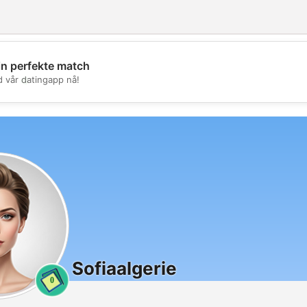
in perfekte match
💖
d vår datingapp nå!
💕
Sofiaalgerie
0