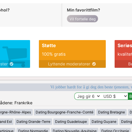
ohol?
Min favorittfilm?
Vil fortelle deg
Støtte
Seriø
100% gratis
kvalite
ester
Lyttende moderatorer
B
Vi jobber hardt for å gi deg den beste tjenesten, 
rådene: Frankrike
ergne-Rhône-Alpes
Dating Bourgogne-Franche-Comté
Dating Bretagne
D
and Est
Dating Grande-Terre
Dating Guadeloupe
Dating Guyane
Datin
rtinique
Dating Normandie
Dating Nouvelle-Aquitaine
Dating Occitanie