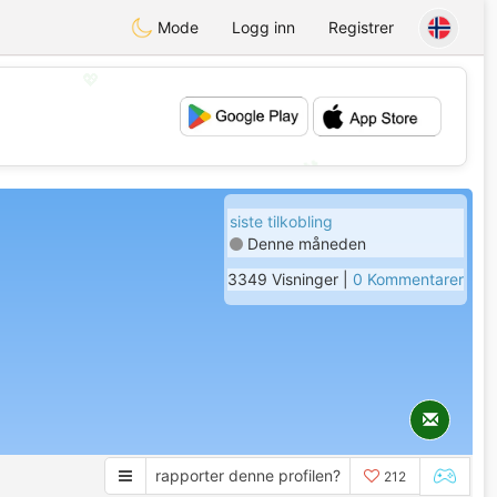
Mode
Logg inn
Registrer
💖
💕
siste tilkobling
Denne måneden
3349 Visninger |
0 Kommentarer
rapporter denne profilen?
212