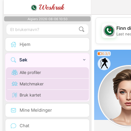
Weshrak
Algiers 2026-08-06 10:50
Finn d
Last ne
Hjem
0.3/1
Søk
Alle profiler
Matchmaker
Bruk kartet
Mine Meldinger
Chat