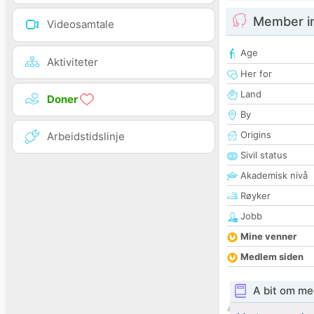
Member i
Videosamtale
Age
Aktiviteter
Her for
Land
Doner
By
Origins
Arbeidstidslinje
Sivil status
Akademisk nivå
Røyker
Jobb
Mine venner
Medlem siden
A bit om me