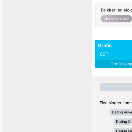
Drikker jeg alc 
Vil fortelle deg
Gratis
%
100
Gratis tjen
Finn singler i om
Dating Auv
Dating Gr
Dating Ma