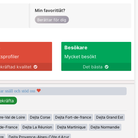
Min favoritlåt?
Berättar för dig
s
Besökare
tsprofiler
Mycket besökt
kräftad kvalitet
Det bästa
var snäll och stöd oss
re-Val de Loire
Dejta Corse
Dejta Fort-de-france
Dejta Grand Est
-de-France
Dejta La Réunion
Dejta Martinique
Dejta Normandie
ire
Dejta Provence-Alpes-Côte d Azur