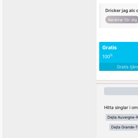
Dricker jag alc 
Berättar för dig
Gratis
%
100
Gratis tjä
Hitta singlar i o
Dejta Auvergne-
Dejta Grande-T