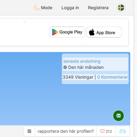
Mode
Logga in
Registrera
💖
💕
senaste anslutning
Den här månaden
3349 Visningar |
0 Kommentarer
rapportera den här profilen?
212