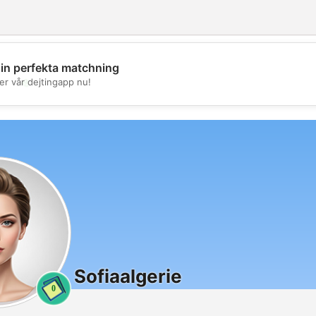
din perfekta matchning
💖
er vår dejtingapp nu!
💕
Sofiaalgerie
0