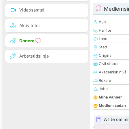
Medlemsi
Videosamtal
Age
Aktiviteter
Här för
Land
Donera
Stad
Origins
Arbetstidslinje
Civil status
Akademisk nivå
Rökare
Jobb
Mina vänner
Medlem sedan
A lite om mi