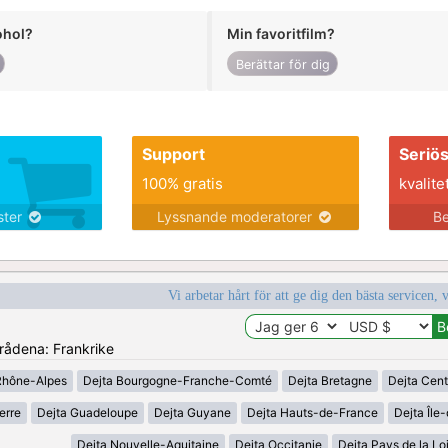
ohol?
Min favoritfilm?
Berättar för dig
Support
Seriö
100% gratis
kvalite
nster
Lyssnande moderatorer
Be
Vi arbetar hårt för att ge dig den bästa servicen, 
mrådena: Frankrike
Rhône-Alpes
Dejta Bourgogne-Franche-Comté
Dejta Bretagne
Dejta Cent
erre
Dejta Guadeloupe
Dejta Guyane
Dejta Hauts-de-France
Dejta Île
Dejta Nouvelle-Aquitaine
Dejta Occitanie
Dejta Pays de la Lo