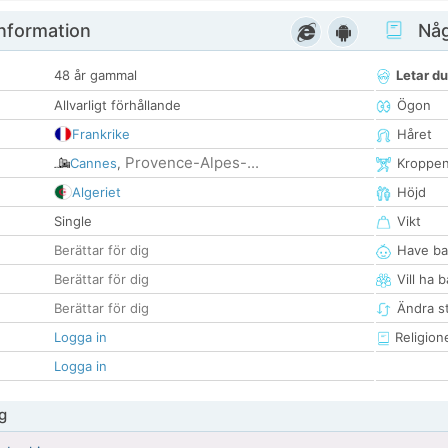
nformation
Någ
48 år gammal
Letar du
Allvarligt förhållande
Ögon
Frankrike
Håret
Provence-Alpes-...
Cannes
,
Kroppe
Algeriet
Höjd
Single
Vikt
Berättar för dig
Have ba
Berättar för dig
Vill ha 
Berättar för dig
Ändra st
Logga in
Religion
Logga in
g