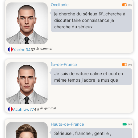
Occitanie
0.6
je cherche du sérieux.💯..cherche à
discuter faire connaissance je
cherche du sérieux
år gammal
Yacine34
37
Île-de-France
0.6
Je suis de nature calme et cool en
même temps j'adore la musique
år gammal
Azahraw77
49
Hauts-de-France
0.9
Sérieuse , franche , gentille ,