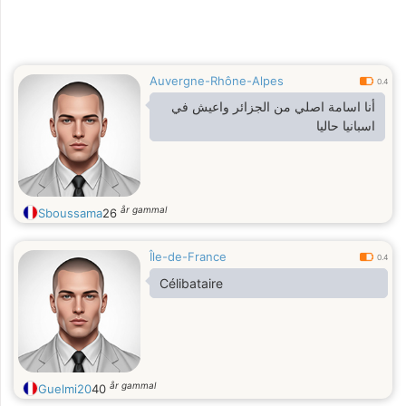
Auvergne-Rhône-Alpes
0.4
أنا اسامة اصلي من الجزائر واعيش في
اسبانيا حاليا
år gammal
Sboussama
26
Île-de-France
0.4
Célibataire
år gammal
Guelmi20
40