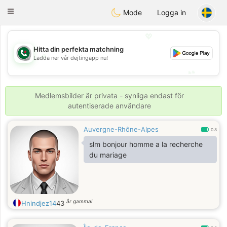
Weshrak
Toggle
Mode
Logga in
navigation
💖
Hitta din perfekta matchning
💖
Ladda ner vår dejtingapp nu!
💕
💕
Medlemsbilder är privata - synliga endast för
autentiserade användare
Auvergne-Rhône-Alpes
0.8
slm bonjour homme a la recherche
du mariage
år gammal
Hnindjez14
43