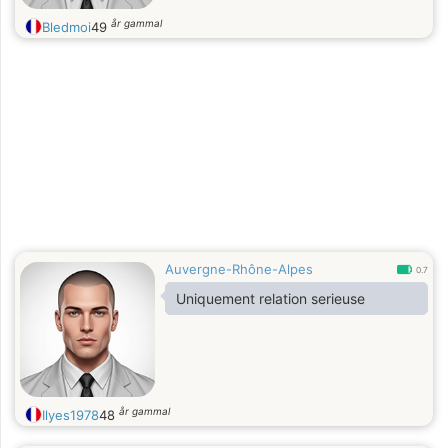
år gammal
Bledmoi
49
Auvergne-Rhône-Alpes
0.7
Uniquement relation serieuse
år gammal
Ilyes1978
48