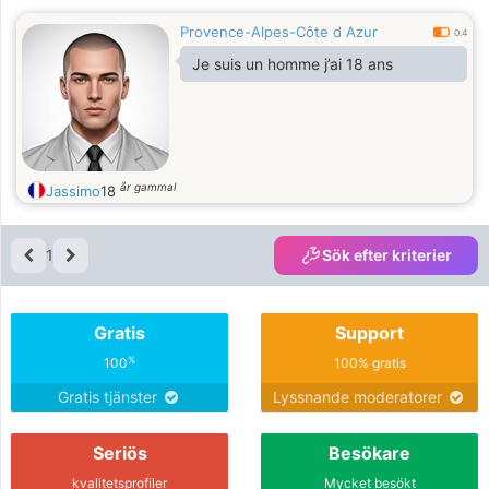
Provence-Alpes-Côte d Azur
0.4
Je suis un homme j’ai 18 ans
år gammal
Jassimo
18
1
Sök efter kriterier
Gratis
Support
%
100
100% gratis
Gratis tjänster
Lyssnande moderatorer
Seriös
Besökare
kvalitetsprofiler
Mycket besökt