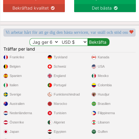
Bekräftad kvalitet
Det bästa
Vi arbetar hårt för att ge dig den bästa servicen, var snäll och stöd oss
Träffar per land
Frankrike
Tyskland
Kanada
Belgien
Schweiz
USA
Spanien
England
Mexiko
Italien
Portugal
Colombia
Sverige
Funktionshindrad
Husdjur
Australien
Marocko
Brasilien
Nederländerna
Tunisien
Filippinerna
Österrike
Algeriet
Libanon
Japan
Egypten
Gulfen