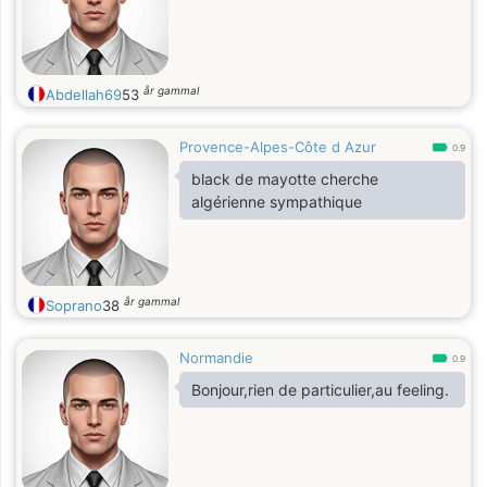
år gammal
Abdellah69
53
Provence-Alpes-Côte d Azur
0.9
black de mayotte cherche
algérienne sympathique
år gammal
Soprano
38
Normandie
0.9
Bonjour,rien de particulier,au feeling.