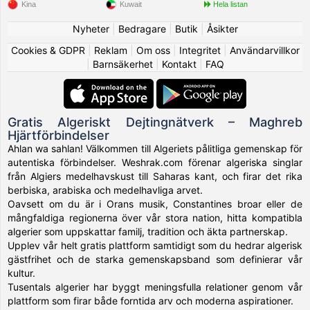
Kina
Kuwait
Hela listan
Nyheter
|
Bedragare
|
Butik
|
Åsikter
Cookies & GDPR
|
Reklam
|
Om oss
|
Integritet
|
Användarvillkor
|
Barnsäkerhet
|
Kontakt
|
FAQ
Gratis Algeriskt Dejtingnätverk – Maghreb
Hjärtförbindelser
Ahlan wa sahlan! Välkommen till Algeriets pålitliga gemenskap för
autentiska förbindelser. Weshrak.com förenar algeriska singlar
från Algiers medelhavskust till Saharas kant, och firar det rika
berbiska, arabiska och medelhavliga arvet.
Oavsett om du är i Orans musik, Constantines broar eller de
mångfaldiga regionerna över vår stora nation, hitta kompatibla
algerier som uppskattar familj, tradition och äkta partnerskap.
Upplev vår helt gratis plattform samtidigt som du hedrar algerisk
gästfrihet och de starka gemenskapsband som definierar vår
kultur.
Tusentals algerier har byggt meningsfulla relationer genom vår
plattform som firar både forntida arv och moderna aspirationer.