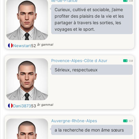
Île-de-France
0.8
Curieux, cultivé et sociable, j’aime
profiter des plaisirs de la vie et les
partager à travers les sorties, les
voyages et le sport.
år gammal
Newstart
52
Provence-Alpes-Côte d Azur
0.8
Sérieux, respectueux
år gammal
Dani3873
53
Auvergne-Rhône-Alpes
0.7
a la recherche de mon âme sœurs