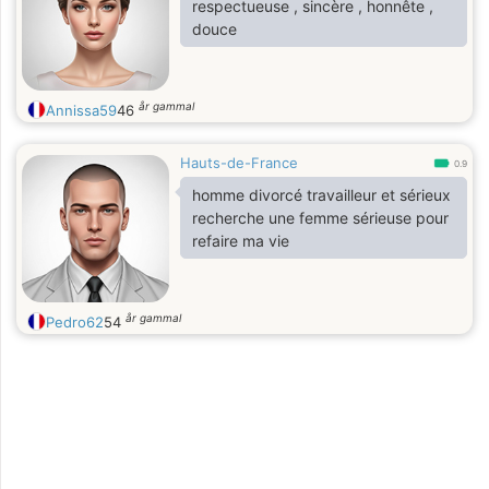
respectueuse , sincère , honnête ,
douce
år gammal
Annissa59
46
Hauts-de-France
0.9
homme divorcé travailleur et sérieux
recherche une femme sérieuse pour
refaire ma vie
år gammal
Pedro62
54