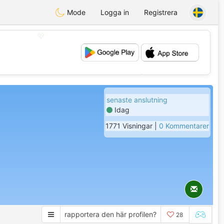
Mode
Logga in
Registrera
💖
💕
senaste anslutning
Idag
1771 Visningar |
0 Kommentarer
rapportera den här profilen?
28