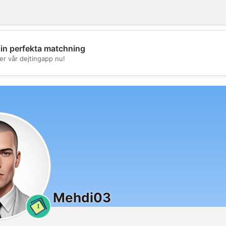
din perfekta matchning
💖
er vår dejtingapp nu!
💕
Mehdi03
1