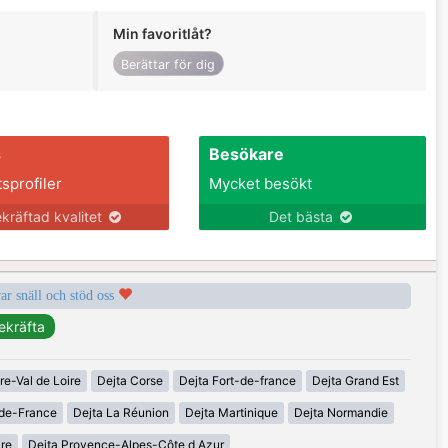
Min favoritlåt?
Berättar för dig
s
Besökare
tsprofiler
Mycket besökt
kräftad kvalitet
Det bästa
var snäll och stöd oss
re-Val de Loire
Dejta Corse
Dejta Fort-de-france
Dejta Grand Est
-de-France
Dejta La Réunion
Dejta Martinique
Dejta Normandie
ire
Dejta Provence-Alpes-Côte d Azur