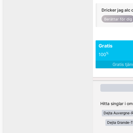
Dricker jag alc 
Berättar för dig
Gratis
%
100
Gratis tjä
Hitta singlar i o
Dejta Auvergne-
Dejta Grande-T