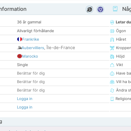
nformation
Någ
36 år gammal
Letar du
Allvarligt förhållande
Ögon
Frankrike
Håret
Île-de-France
Aubervilliers
,
Kroppe
Marocko
Höjd
Single
Vikt
Berättar för dig
Have ba
Berättar för dig
Vill ha 
Berättar för dig
Ändra st
Logga in
Religion
Logga in
g