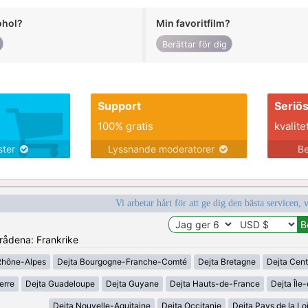
ohol?
Min favoritfilm?
Berättar för dig
Support
Seriö
100% gratis
kvalite
nster
Lyssnande moderatorer
Be
Vi arbetar hårt för att ge dig den bästa servicen, 
mrådena: Frankrike
Rhône-Alpes
Dejta Bourgogne-Franche-Comté
Dejta Bretagne
Dejta Cent
erre
Dejta Guadeloupe
Dejta Guyane
Dejta Hauts-de-France
Dejta Île
Dejta Nouvelle-Aquitaine
Dejta Occitanie
Dejta Pays de la Lo