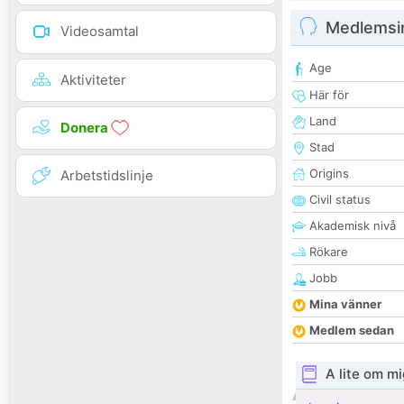
Medlemsi
Videosamtal
Age
Aktiviteter
Här för
Land
Donera
Stad
Origins
Arbetstidslinje
Civil status
Akademisk nivå
Rökare
Jobb
Mina vänner
Medlem sedan
A lite om mi