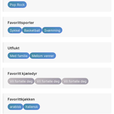
Pop Rock
Favorittsporter
Sykkel
Basketball
Svømming
Utflukt
Med familie
Mellom venner
Favoritt kjæledyr
Vil fortelle deg
Vil fortelle deg
Vil fortelle deg
Favorittkjøkken
arabisk
italiensk