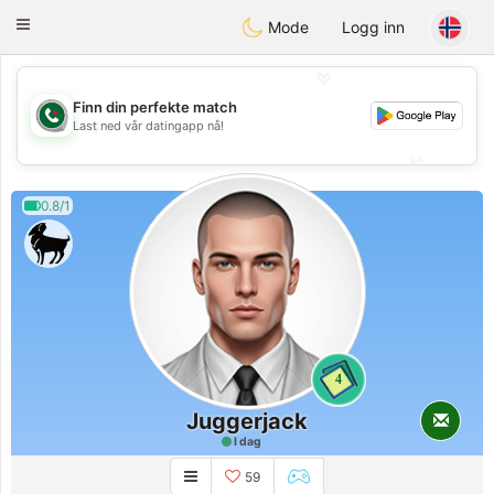
Weshrak
Toggle
Mode
Logg inn
navigation
💖
Finn din perfekte match
💖
Last ned vår datingapp nå!
💕
💕
0.8/1
4
Juggerjack
I dag
59