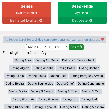
Seriøs
Besøkende
kvalitetsprofiler
Mye besøkt
Bekreftet kvalitet
Det beste
Vi jobber hardt for å gi deg den beste tjenesten, vær snill og støtt oss
Finn singler i områdene: Algerie
Dating Adrar
Dating Aïn Defla
Dating Aïn Témouchent
Dating Algiers
Dating Annaba
Dating Batna
Dating Béchar
Dating Béjaïa
Dating Biskra
Dating Blida
Dating Bordj Bou Arréridj
Dating Bouira
Dating Boumerdes
Dating Chlef
Dating Constantine
Dating Djelfa
Dating El Bayadh
Dating El Oued
Dating El Tarf
Dating Ghardaia
Dating Guelma
Dating Illizi
Dating Jijel
Dating Khenchela
Dating Laghouat
Dating M Sila
Dating Mascara