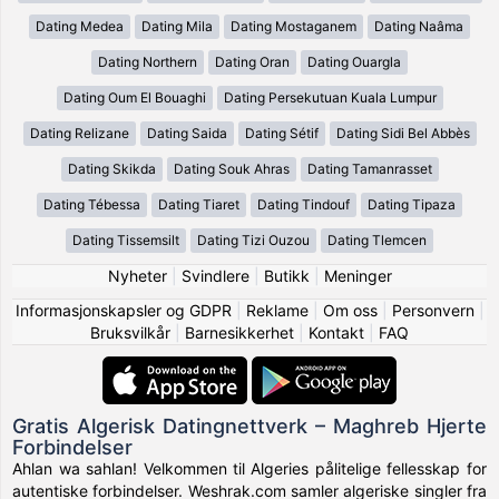
Dating Medea
Dating Mila
Dating Mostaganem
Dating Naâma
Dating Northern
Dating Oran
Dating Ouargla
Dating Oum El Bouaghi
Dating Persekutuan Kuala Lumpur
Dating Relizane
Dating Saida
Dating Sétif
Dating Sidi Bel Abbès
Dating Skikda
Dating Souk Ahras
Dating Tamanrasset
Dating Tébessa
Dating Tiaret
Dating Tindouf
Dating Tipaza
Dating Tissemsilt
Dating Tizi Ouzou
Dating Tlemcen
Nyheter
|
Svindlere
|
Butikk
|
Meninger
Informasjonskapsler og GDPR
|
Reklame
|
Om oss
|
Personvern
|
Bruksvilkår
|
Barnesikkerhet
|
Kontakt
|
FAQ
Gratis Algerisk Datingnettverk – Maghreb Hjerte
Forbindelser
Ahlan wa sahlan! Velkommen til Algeries pålitelige fellesskap for
autentiske forbindelser. Weshrak.com samler algeriske singler fra