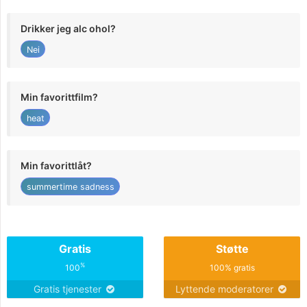
Drikker jeg alc ohol?
Nei
Min favorittfilm?
heat
Min favorittlåt?
summertime sadness
Gratis
Støtte
%
100
100% gratis
Gratis tjenester
Lyttende moderatorer