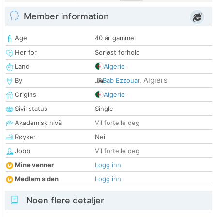
Member information
Age
40 år gammel
Her for
Seriøst forhold
Land
Algerie
Algiers
By
Bab Ezzouar
,
Origins
Algerie
Sivil status
Single
Akademisk nivå
Vil fortelle deg
Røyker
Nei
Jobb
Vil fortelle deg
Mine venner
Logg inn
Medlem siden
Logg inn
Noen flere detaljer