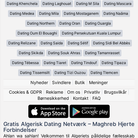
Dating Khenchela
Dating Laghouat
Dating M Sila
Dating Mascara
Dating Medea
Dating Mila
Dating Mostaganem
Dating Naâma
Dating Northern
Dating Oran
Dating Ouargla
Dating Oum El Bouaghi
Dating Persekutuan Kuala Lumpur
Dating Relizane
Dating Saida
Dating Sétif
Dating Sidi Bel Abbès
Dating Skikda
Dating Souk Ahras
Dating Tamanrasset
Dating Tébessa
Dating Tiaret
Dating Tindouf
Dating Tipaza
Dating Tissemsilt
Dating Tizi Ouzou
Dating Tlemcen
Nyheder
|
Svindlere
|
Butik
|
Meninger
Cookies & GDPR
|
Reklame
|
Om os
|
Privatliv
|
Brugsvilkår
|
Børnesikkerhed
|
Kontakt
|
FAQ
Gratis Algerisk Dating Netværk – Maghreb Hjerte
Forbindelser
Ahlan wa sahlan! Velkommen til Algeriets pålidelige fællesskab