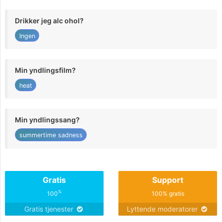
Drikker jeg alc ohol?
Ingen
Min yndlingsfilm?
heat
Min yndlingssang?
summertime sadness
Gratis
Support
%
100
100% gratis
Gratis tjenester
Lyttende moderatorer