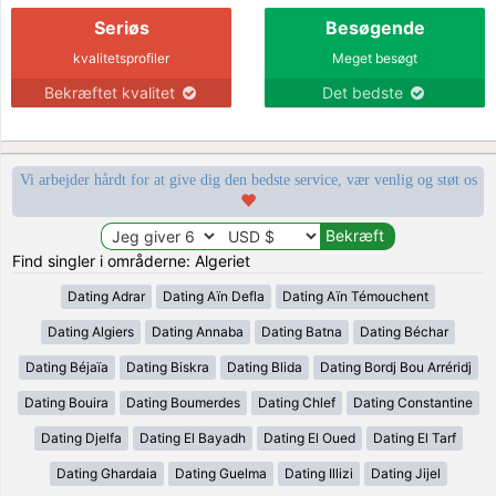
Seriøs
Besøgende
kvalitetsprofiler
Meget besøgt
Bekræftet kvalitet
Det bedste
Vi arbejder hårdt for at give dig den bedste service, vær venlig og støt os
Find singler i områderne: Algeriet
Dating Adrar
Dating Aïn Defla
Dating Aïn Témouchent
Dating Algiers
Dating Annaba
Dating Batna
Dating Béchar
Dating Béjaïa
Dating Biskra
Dating Blida
Dating Bordj Bou Arréridj
Dating Bouira
Dating Boumerdes
Dating Chlef
Dating Constantine
Dating Djelfa
Dating El Bayadh
Dating El Oued
Dating El Tarf
Dating Ghardaia
Dating Guelma
Dating Illizi
Dating Jijel