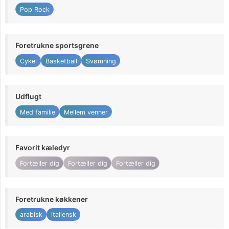
Pop Rock
Foretrukne sportsgrene
Cykel
Basketball
Svømning
Udflugt
Med familie
Mellem venner
Favorit kæledyr
Fortæller dig
Fortæller dig
Fortæller dig
Foretrukne køkkener
arabisk
italiensk