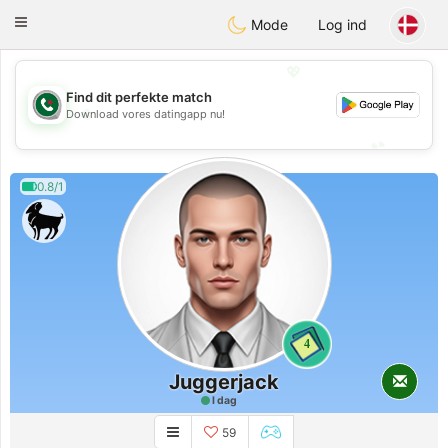
Weshrak
Toggle
Mode
Log ind
navigation
💖
Find dit perfekte match
💖
Download vores datingapp nu!
💕
💕
0.8/1
4
Juggerjack
I dag
59