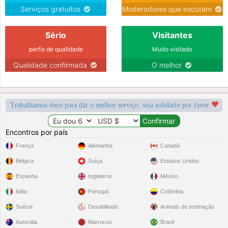
Serviços gratuitos
Moderadores que escutam
Sério
Visitantes
perfis de qualidade
Muito visitado
Qualidade confirmada
O melhor
Trabalhamos duro para dar o melhor serviço, seja solidário por favor
Encontros por país
França
Alemanha
Canadá
Bélgica
Suíça
Estados Unidos
Espanha
Inglaterra
México
Itália
Portugal
Colômbia
Suécia
Desabilitado
Animais de estimação
Austrália
Marrocos
Brasil