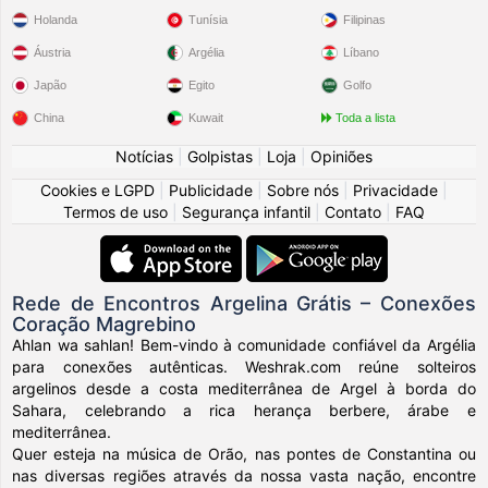
Holanda
Tunísia
Filipinas
Áustria
Argélia
Líbano
Japão
Egito
Golfo
China
Kuwait
Toda a lista
Notícias
|
Golpistas
|
Loja
|
Opiniões
Cookies e LGPD
|
Publicidade
|
Sobre nós
|
Privacidade
|
Termos de uso
|
Segurança infantil
|
Contato
|
FAQ
Rede de Encontros Argelina Grátis – Conexões
Coração Magrebino
Ahlan wa sahlan! Bem-vindo à comunidade confiável da Argélia
para conexões autênticas. Weshrak.com reúne solteiros
argelinos desde a costa mediterrânea de Argel à borda do
Sahara, celebrando a rica herança berbere, árabe e
mediterrânea.
Quer esteja na música de Orão, nas pontes de Constantina ou
nas diversas regiões através da nossa vasta nação, encontre