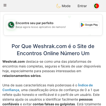
Weshrak
Toggle
Mode
Entrar
navigation
💖
Encontre seu par perfeito
Baixe agora nosso aplicativo de namoro!
💖
💕
💕
Por Que Weshrak.com é o Site de
Encontros Online Número Um
Weshrak.com
destaca-se como uma das plataformas de
encontros mais completas, seguras e fáceis de usar disponíveis
hoje, especialmente para pessoas interessadas em
relacionamentos sérios
.
Uma de suas características mais poderosas é o
Índice de
Confiança
, uma classificação única de confiança de 0 a 1 que
reflete quão honesto e verificável é o perfil de um usuário. Este
sistema ajuda os usuários a identificar facilmente
pessoas
confiáveis
e evitar
contas falsas ou golpistas
. Está totalmente