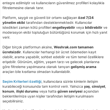
entegre edilmiştir ve kullanıcıların güvenilmez profilleri kolaylıkla
filtrelemesine olanak tanır.
Platform, saygılı ve güvenli bir ortamı sağlayan
özel 7/24
yönetim ekibi
tarafından desteklenmektedir. Kullanıcılar
istedikleri zaman kötü profilleri
engelleyebilir
veya
bildirebilir
ve
moderasyon ekibi topluluğun bütünlüğünü korumak için hızlı yanıt
verir.
Diğer birçok platformun aksine,
Weshrak.com tamamen
ücretsizdir
. Kullanıcılar herhangi bir ücret ödemeden kayıt
olabilir, arama yapabilir, sohbet edebilir ve tüm temel özelliklere
erişebilir. Görünüm, eğitim, yaşam tarzı ve gelecek planlarına
göre filtreleme yapılmasına olanak tanıyan
gelişmiş arama
araçları bile kısıtlama olmadan kullanılabilir.
Seçim Kriterleri özelliği
, kullanıcılara sizinle kimlerin iletişim
kurabileceği konusunda tam kontrol verir. Yalnızca
yaş
,
cinsiyet
,
konum
,
ilişki durumu
veya hatta
güven seviyesi
açısından
beklentilerinize uyan kişiler tarafından iletişim kurulmasını
seçebilirsiniz.