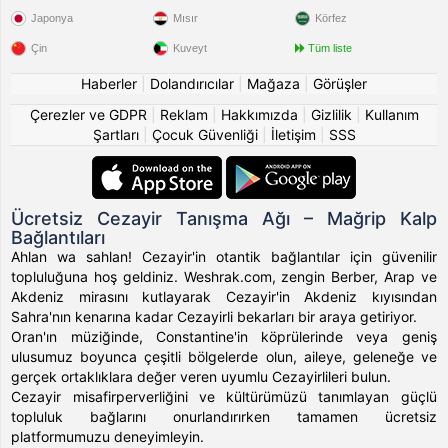
Japonya
Mısır
Körfez
Çin
Kuveyt
Tüm liste
Haberler
|
Dolandırıcılar
|
Mağaza
|
Görüşler
Çerezler ve GDPR
|
Reklam
|
Hakkımızda
|
Gizlilik
|
Kullanım
Şartları
|
Çocuk Güvenliği
|
İletişim
|
SSS
Ücretsiz Cezayir Tanışma Ağı – Mağrip Kalp
Bağlantıları
Ahlan wa sahlan! Cezayir'in otantik bağlantılar için güvenilir
topluluğuna hoş geldiniz. Weshrak.com, zengin Berber, Arap ve
Akdeniz mirasını kutlayarak Cezayir'in Akdeniz kıyısından
Sahra'nın kenarına kadar Cezayirli bekarları bir araya getiriyor.
Oran'ın müziğinde, Constantine'in köprülerinde veya geniş
ulusumuz boyunca çeşitli bölgelerde olun, aileye, geleneğe ve
gerçek ortaklıklara değer veren uyumlu Cezayirlileri bulun.
Cezayir misafirperverliğini ve kültürümüzü tanımlayan güçlü
topluluk bağlarını onurlandırırken tamamen ücretsiz
platformumuzu deneyimleyin.