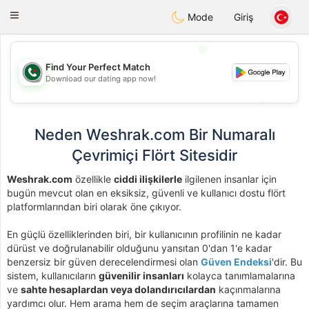
Weshrak
Toggle
Mode
Giriş
navigation
💖
Find Your Perfect Match
Download our dating app now!
💖
💕
💕
Neden Weshrak.com Bir Numaralı
Çevrimiçi Flört Sitesidir
Weshrak.com
özellikle
ciddi ilişkilerle
ilgilenen insanlar için
bugün mevcut olan en eksiksiz, güvenli ve kullanıcı dostu flört
platformlarından biri olarak öne çıkıyor.
En güçlü özelliklerinden biri, bir kullanıcının profilinin ne kadar
dürüst ve doğrulanabilir olduğunu yansıtan 0'dan 1'e kadar
benzersiz bir güven derecelendirmesi olan
Güven Endeksi
'dir. Bu
sistem, kullanıcıların
güvenilir insanları
kolayca tanımlamalarına
ve
sahte hesaplardan veya dolandırıcılardan
kaçınmalarına
yardımcı olur. Hem arama hem de seçim araçlarına tamamen