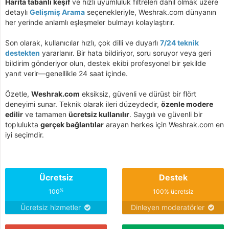
Harita tabanlı keşif
ve hızlı uyumluluk filtreleri dahil olmak üzere
detaylı
Gelişmiş Arama
seçenekleriyle, Weshrak.com dünyanın
her yerinde anlamlı eşleşmeler bulmayı kolaylaştırır.
Son olarak, kullanıcılar hızlı, çok dilli ve duyarlı
7/24 teknik
destekten
yararlanır. Bir hata bildiriyor, soru soruyor veya geri
bildirim gönderiyor olun, destek ekibi profesyonel bir şekilde
yanıt verir—genellikle 24 saat içinde.
Özetle,
Weshrak.com
eksiksiz, güvenli ve dürüst bir flört
deneyimi sunar. Teknik olarak ileri düzeydedir,
özenle modere
edilir
ve tamamen
ücretsiz kullanılır
. Saygılı ve güvenli bir
toplulukta
gerçek bağlantılar
arayan herkes için Weshrak.com en
iyi seçimdir.
Ücretsiz
Destek
%
100
100% ücretsiz
Ücretsiz hizmetler
Dinleyen moderatörler