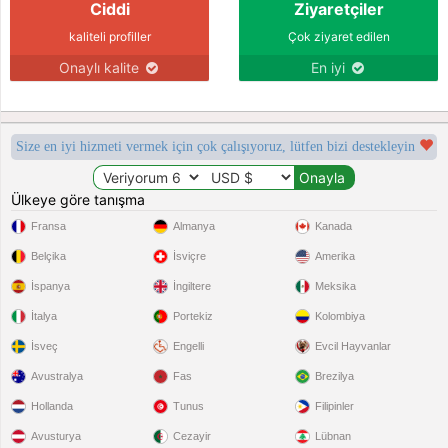
Ciddi
Ziyaretçiler
kaliteli profiller
Çok ziyaret edilen
Onaylı kalite
En iyi
Size en iyi hizmeti vermek için çok çalışıyoruz, lütfen bizi destekleyin
Ülkeye göre tanışma
Fransa
Almanya
Kanada
Belçika
İsviçre
Amerika
İspanya
İngiltere
Meksika
İtalya
Portekiz
Kolombiya
İsveç
Engelli
Evcil Hayvanlar
Avustralya
Fas
Brezilya
Hollanda
Tunus
Filipinler
Avusturya
Cezayir
Lübnan