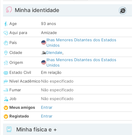
Minha identidade
Age
93 anos
Aqui para
Amizade
Ilhas Menores Distantes dos Estados
País
Unidos
Cidade
Glendale
,
Ilhas Menores Distantes dos Estados
Origem
Unidos
Estado Civil
Em relação
Nível Acadêmico
Não especificado
Fumar
Não especificado
Job
Não especificado
Meus amigos
Entrar
Registado
Entrar
Minha física e +