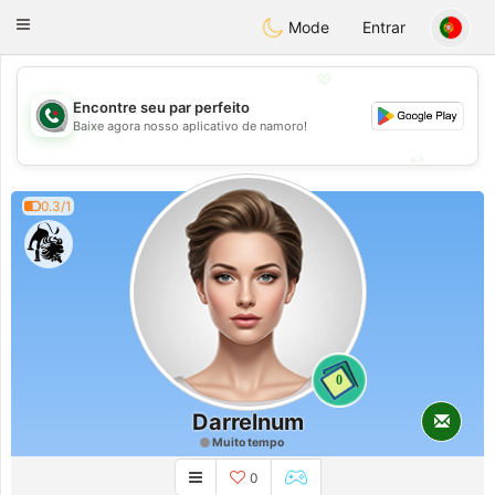
Weshrak
Toggle
Mode
Entrar
navigation
💖
Encontre seu par perfeito
💖
Baixe agora nosso aplicativo de namoro!
💕
💕
0.3/1
0
Darrelnum
Muito tempo
0