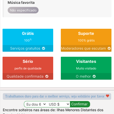
Música favorita
Não especificado
Grátis
Suporte
%
100
100% grátis
Serviços gratuitos
Moderadores que escutam
Sério
Visitantes
perfis de qualidade
Muito visitado
Qualidade confirmada
O melhor
Trabalhamos duro para dar o melhor serviço, seja solidário por favor
Encontre solteiros nas áreas de: Ilhas Menores Distantes dos