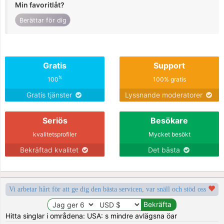
Min favoritlåt?
Berättar för dig
Gratis
Support
%
100
100% gratis
Gratis tjänster
Lyssnande moderatorer
Seriös
Besökare
kvalitetsprofiler
Mycket besökt
Bekräftad kvalitet
Det bästa
Vi arbetar hårt för att ge dig den bästa servicen, var snäll och stöd oss
Hitta singlar i områdena: USA: s mindre avlägsna öar