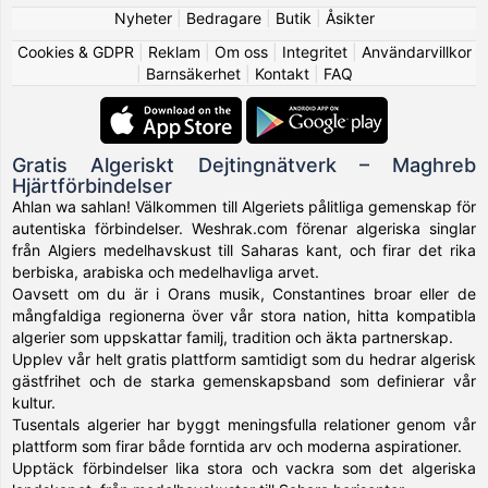
Nyheter
|
Bedragare
|
Butik
|
Åsikter
Cookies & GDPR
|
Reklam
|
Om oss
|
Integritet
|
Användarvillkor
|
Barnsäkerhet
|
Kontakt
|
FAQ
Gratis Algeriskt Dejtingnätverk – Maghreb
Hjärtförbindelser
Ahlan wa sahlan! Välkommen till Algeriets pålitliga gemenskap för
autentiska förbindelser. Weshrak.com förenar algeriska singlar
från Algiers medelhavskust till Saharas kant, och firar det rika
berbiska, arabiska och medelhavliga arvet.
Oavsett om du är i Orans musik, Constantines broar eller de
mångfaldiga regionerna över vår stora nation, hitta kompatibla
algerier som uppskattar familj, tradition och äkta partnerskap.
Upplev vår helt gratis plattform samtidigt som du hedrar algerisk
gästfrihet och de starka gemenskapsband som definierar vår
kultur.
Tusentals algerier har byggt meningsfulla relationer genom vår
plattform som firar både forntida arv och moderna aspirationer.
Upptäck förbindelser lika stora och vackra som det algeriska