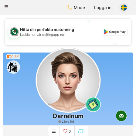
Weshrak
Toggle
Mode
Logga in
navigation
💖
Hitta din perfekta matchning
💖
Ladda ner vår dejtingapp nu!
💕
💕
0.3/1
0
Darrelnum
Lång tid
0