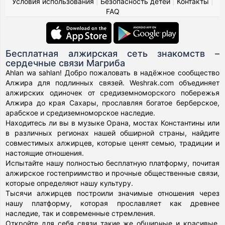
Условия использования
|
Безопасность детей
|
Контакты
|
FAQ
Бесплатная алжирская сеть знакомств –
сердечные связи Магриба
Ahlan wa sahlan! Добро пожаловать в надёжное сообщество
Алжира для подлинных связей. Weshrak.com объединяет
алжирских одиночек от средиземноморского побережья
Алжира до края Сахары, прославляя богатое берберское,
арабское и средиземноморское наследие.
Находитесь ли вы в музыке Орана, мостах Константины или
в различных регионах нашей обширной страны, найдите
совместимых алжирцев, которые ценят семью, традиции и
настоящие отношения.
Испытайте нашу полностью бесплатную платформу, почитая
алжирское гостеприимство и прочные общественные связи,
которые определяют нашу культуру.
Тысячи алжирцев построили значимые отношения через
нашу платформу, которая прославляет как древнее
наследие, так и современные стремления.
Откройте для себя связи такие же обширные и красивые,