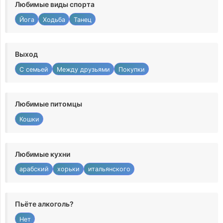
Любимые виды спорта
Йога
Ходьба
Танец
Выход
С семьей
Между друзьями
Покупки
Любимые питомцы
Кошки
Любимые кухни
арабский
хорьки
итальянского
Пьёте алкоголь?
Нет