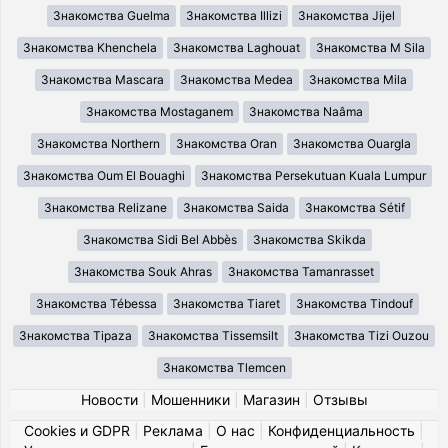
Знакомства Guelma
Знакомства Illizi
Знакомства Jijel
Знакомства Khenchela
Знакомства Laghouat
Знакомства M Sila
Знакомства Mascara
Знакомства Medea
Знакомства Mila
Знакомства Mostaganem
Знакомства Naâma
Знакомства Northern
Знакомства Oran
Знакомства Ouargla
Знакомства Oum El Bouaghi
Знакомства Persekutuan Kuala Lumpur
Знакомства Relizane
Знакомства Saida
Знакомства Sétif
Знакомства Sidi Bel Abbès
Знакомства Skikda
Знакомства Souk Ahras
Знакомства Tamanrasset
Знакомства Tébessa
Знакомства Tiaret
Знакомства Tindouf
Знакомства Tipaza
Знакомства Tissemsilt
Знакомства Tizi Ouzou
Знакомства Tlemcen
Новости
|
Мошенники
|
Магазин
|
Отзывы
Cookies и GDPR
|
Реклама
|
О нас
|
Конфиденциальность
|