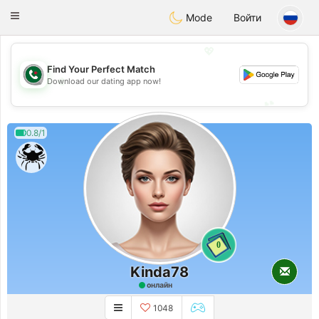
Weshrak
Toggle
Mode
Войти
navigation
💖
Find Your Perfect Match
💖
Download our dating app now!
💕
💕
0.8/1
0
Kinda78
онлайн
1048