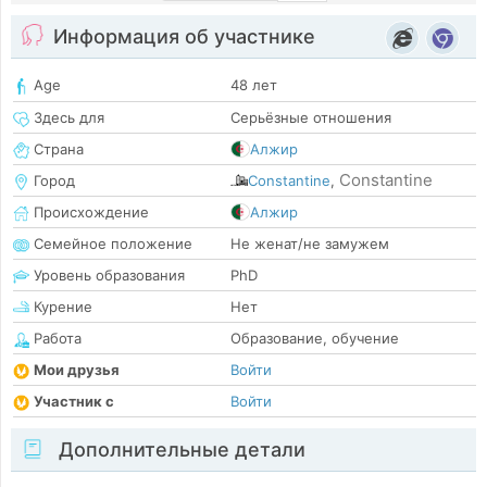
Информация об участнике
Age
48 лет
Здесь для
Серьёзные отношения
Страна
Алжир
Constantine
Город
Constantine
,
Происхождение
Алжир
Семейное положение
Не женат/не замужем
Уровень образования
PhD
Курение
Нет
Работа
Образование, обучение
Мои друзья
Войти
Участник с
Войти
Дополнительные детали