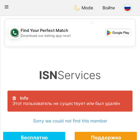
Weshrak
Toggle
Mode
Войти
navigation
💖
Find Your Perfect Match
Download our dating app now!
💖
💕
💕
ISN
Services
Info
Этот пользователь не существует или был удалён
Sorry we could not find this member
Бесплатно
Поддержка