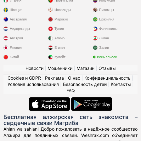
Италия
Португалия
Колумбия
Швеция
Инвалиды
Питомцы
Австралия
Марокко
Бразилия
Нидерланды
Тунис
Филиппины
Австрия
Алжир
Ливан
Япония
Египет
Залив
Китай
Кувейт
Весь список
Новости
|
Мошенники
|
Магазин
|
Отзывы
Cookies и GDPR
|
Реклама
|
О нас
|
Конфиденциальность
|
Условия использования
|
Безопасность детей
|
Контакты
|
FAQ
Бесплатная алжирская сеть знакомств –
сердечные связи Магриба
Ahlan wa sahlan! Добро пожаловать в надёжное сообщество
Алжира для подлинных связей. Weshrak.com объединяет