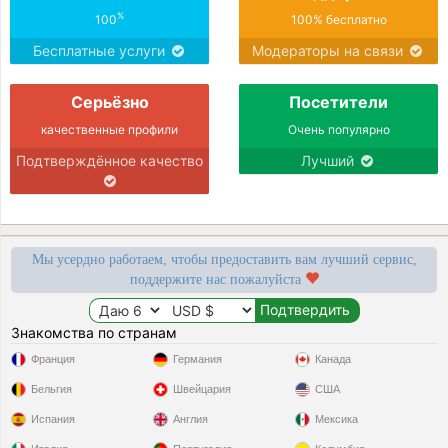
%
100
100% бесплатно
Бесплатные услуги
Модераторы на связи
Серьёзно
Посетители
качественные профили
Очень популярно
Подтверждённое качество
Лучший
Мы усердно работаем, чтобы предоставить вам лучший сервис,
поддержите нас пожалуйста
Знакомства по странам
Франция
Германия
Канада
Бельгия
Швейцария
США
Испания
Англия
Мексика