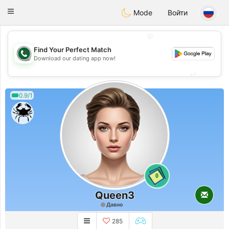
Weshrak
Toggle
Mode
Войти
navigation
💖
Find Your Perfect Match
💖
Download our dating app now!
💕
💕
0.9/1
0
Queen3
Давно
285