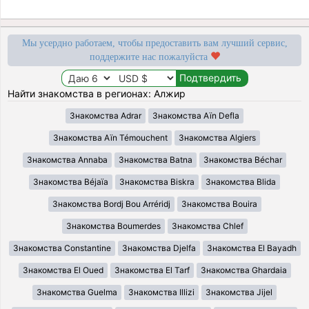
Мы усердно работаем, чтобы предоставить вам лучший сервис,
поддержите нас пожалуйста
Найти знакомства в регионах: Алжир
Знакомства Adrar
Знакомства Aïn Defla
Знакомства Aïn Témouchent
Знакомства Algiers
Знакомства Annaba
Знакомства Batna
Знакомства Béchar
Знакомства Béjaïa
Знакомства Biskra
Знакомства Blida
Знакомства Bordj Bou Arréridj
Знакомства Bouira
Знакомства Boumerdes
Знакомства Chlef
Знакомства Constantine
Знакомства Djelfa
Знакомства El Bayadh
Знакомства El Oued
Знакомства El Tarf
Знакомства Ghardaia
Знакомства Guelma
Знакомства Illizi
Знакомства Jijel