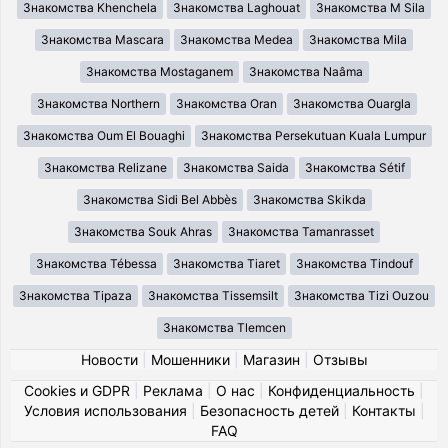
Знакомства Khenchela
Знакомства Laghouat
Знакомства M Sila
Знакомства Mascara
Знакомства Medea
Знакомства Mila
Знакомства Mostaganem
Знакомства Naâma
Знакомства Northern
Знакомства Oran
Знакомства Ouargla
Знакомства Oum El Bouaghi
Знакомства Persekutuan Kuala Lumpur
Знакомства Relizane
Знакомства Saida
Знакомства Sétif
Знакомства Sidi Bel Abbès
Знакомства Skikda
Знакомства Souk Ahras
Знакомства Tamanrasset
Знакомства Tébessa
Знакомства Tiaret
Знакомства Tindouf
Знакомства Tipaza
Знакомства Tissemsilt
Знакомства Tizi Ouzou
Знакомства Tlemcen
Новости
|
Мошенники
|
Магазин
|
Отзывы
Cookies и GDPR
|
Реклама
|
О нас
|
Конфиденциальность
|
Условия использования
|
Безопасность детей
|
Контакты
|
FAQ