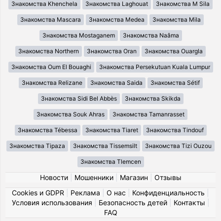
Знакомства Khenchela
Знакомства Laghouat
Знакомства M Sila
Знакомства Mascara
Знакомства Medea
Знакомства Mila
Знакомства Mostaganem
Знакомства Naâma
Знакомства Northern
Знакомства Oran
Знакомства Ouargla
Знакомства Oum El Bouaghi
Знакомства Persekutuan Kuala Lumpur
Знакомства Relizane
Знакомства Saida
Знакомства Sétif
Знакомства Sidi Bel Abbès
Знакомства Skikda
Знакомства Souk Ahras
Знакомства Tamanrasset
Знакомства Tébessa
Знакомства Tiaret
Знакомства Tindouf
Знакомства Tipaza
Знакомства Tissemsilt
Знакомства Tizi Ouzou
Знакомства Tlemcen
Новости
|
Мошенники
|
Магазин
|
Отзывы
Cookies и GDPR
|
Реклама
|
О нас
|
Конфиденциальность
|
Условия использования
|
Безопасность детей
|
Контакты
|
FAQ