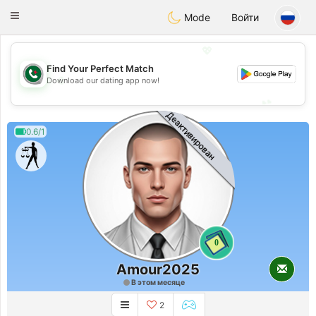
Weshrak
Toggle
Mode
Войти
navigation
💖
Find Your Perfect Match
💖
Download our dating app now!
💕
💕
Деактивирован
0.6/1
0
Amour2025
В этом месяце
2