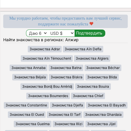
Мы усердно работаем, чтобы предоставить вам лучший сервис,
поддержите нас пожалуйста
Найти знакомства в регионах: Алжир
Знакомства Adrar
Знакомства Aïn Defla
Знакомства Aïn Témouchent
Знакомства Algiers
Знакомства Annaba
Знакомства Batna
Знакомства Béchar
Знакомства Béjaïa
Знакомства Biskra
Знакомства Blida
Знакомства Bordj Bou Arréridj
Знакомства Bouira
Знакомства Boumerdes
Знакомства Chlef
Знакомства Constantine
Знакомства Djelfa
Знакомства El Bayadh
Знакомства El Oued
Знакомства El Tarf
Знакомства Ghardaia
Знакомства Guelma
Знакомства Illizi
Знакомства Jijel