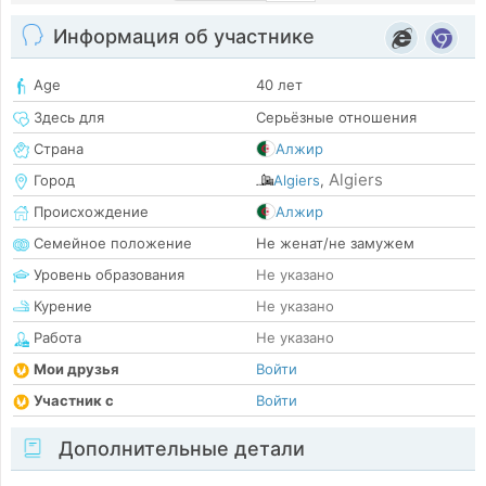
Информация об участнике
Age
40 лет
Здесь для
Серьёзные отношения
Страна
Алжир
Algiers
Город
Algiers
,
Происхождение
Алжир
Семейное положение
Не женат/не замужем
Уровень образования
Не указано
Курение
Не указано
Работа
Не указано
Мои друзья
Войти
Участник с
Войти
Дополнительные детали