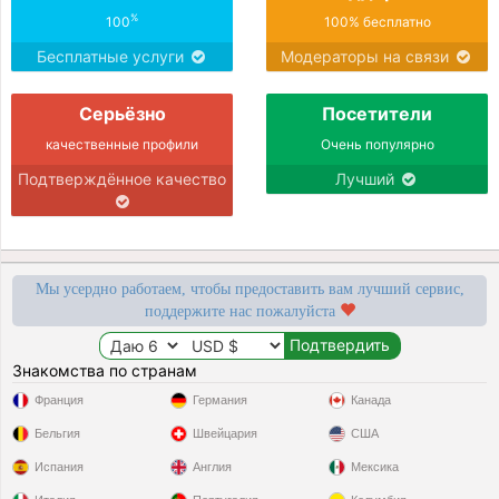
%
100
100% бесплатно
Бесплатные услуги
Модераторы на связи
Серьёзно
Посетители
качественные профили
Очень популярно
Подтверждённое качество
Лучший
Мы усердно работаем, чтобы предоставить вам лучший сервис,
поддержите нас пожалуйста
Знакомства по странам
Франция
Германия
Канада
Бельгия
Швейцария
США
Испания
Англия
Мексика