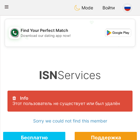
Weshrak
Toggle
Mode
Войти
navigation
💖
Find Your Perfect Match
Download our dating app now!
💖
💕
💕
ISN
Services
Info
Этот пользователь не существует или был удалён
Sorry we could not find this member
Бесплатно
Поддержка