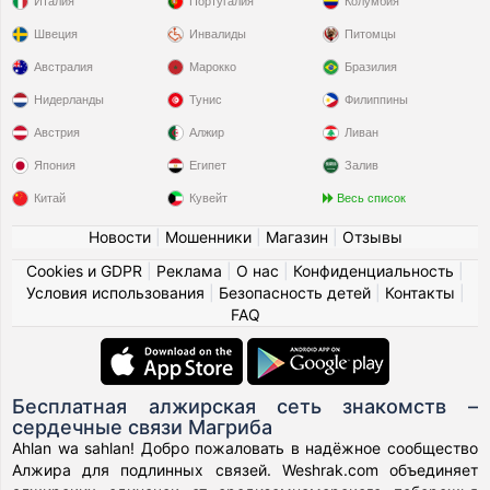
Италия
Португалия
Колумбия
Швеция
Инвалиды
Питомцы
Австралия
Марокко
Бразилия
Нидерланды
Тунис
Филиппины
Австрия
Алжир
Ливан
Япония
Египет
Залив
Китай
Кувейт
Весь список
Новости
|
Мошенники
|
Магазин
|
Отзывы
Cookies и GDPR
|
Реклама
|
О нас
|
Конфиденциальность
|
Условия использования
|
Безопасность детей
|
Контакты
|
FAQ
Бесплатная алжирская сеть знакомств –
сердечные связи Магриба
Ahlan wa sahlan! Добро пожаловать в надёжное сообщество
Алжира для подлинных связей. Weshrak.com объединяет