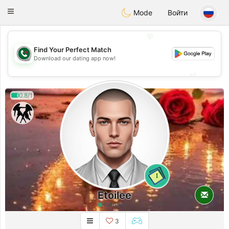
Weshrak
Toggle
Mode
Войти
navigation
💖
Find Your Perfect Match
💖
Download our dating app now!
💕
💕
0.8/1
1
Etoilee
Сегодня
3