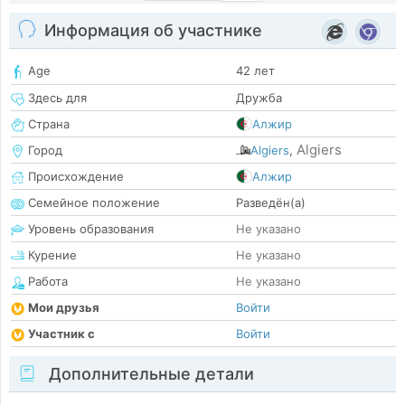
Информация об участнике
Age
42 лет
Здесь для
Дружба
Страна
Алжир
Algiers
Город
Algiers
,
Происхождение
Алжир
Семейное положение
Разведён(а)
Уровень образования
Не указано
Курение
Не указано
Работа
Не указано
Мои друзья
Войти
Участник с
Войти
Дополнительные детали