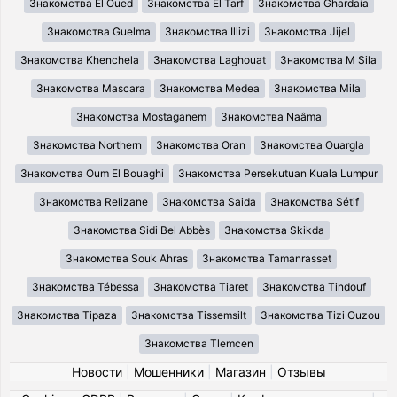
Знакомства El Oued
Знакомства El Tarf
Знакомства Ghardaia
Знакомства Guelma
Знакомства Illizi
Знакомства Jijel
Знакомства Khenchela
Знакомства Laghouat
Знакомства M Sila
Знакомства Mascara
Знакомства Medea
Знакомства Mila
Знакомства Mostaganem
Знакомства Naâma
Знакомства Northern
Знакомства Oran
Знакомства Ouargla
Знакомства Oum El Bouaghi
Знакомства Persekutuan Kuala Lumpur
Знакомства Relizane
Знакомства Saida
Знакомства Sétif
Знакомства Sidi Bel Abbès
Знакомства Skikda
Знакомства Souk Ahras
Знакомства Tamanrasset
Знакомства Tébessa
Знакомства Tiaret
Знакомства Tindouf
Знакомства Tipaza
Знакомства Tissemsilt
Знакомства Tizi Ouzou
Знакомства Tlemcen
Новости
|
Мошенники
|
Магазин
|
Отзывы