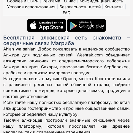
Cookies и GDPR
|
Реклама
|
О нас
|
Конфиденциальность
|
Условия использования
|
Безопасность детей
|
Контакты
|
FAQ
Бесплатная алжирская сеть знакомств –
сердечные связи Магриба
Ahlan wa sahlan! Добро пожаловать в надёжное сообщество
Алжира для подлинных связей. Weshrak.com объединяет
алжирских одиночек от средиземноморского побережья
Алжира до края Сахары, прославляя богатое берберское,
арабское и средиземноморское наследие.
Находитесь ли вы в музыке Орана, мостах Константины или
в различных регионах нашей обширной страны, найдите
совместимых алжирцев, которые ценят семью, традиции и
настоящие отношения.
Испытайте нашу полностью бесплатную платформу, почитая
алжирское гостеприимство и прочные общественные связи,
которые определяют нашу культуру.
Тысячи алжирцев построили значимые отношения через
нашу платформу, которая прославляет как древнее
наследие, так и современные стремления.