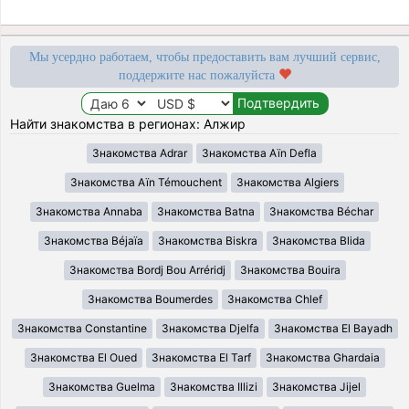
Мы усердно работаем, чтобы предоставить вам лучший сервис,
поддержите нас пожалуйста
Найти знакомства в регионах: Алжир
Знакомства Adrar
Знакомства Aïn Defla
Знакомства Aïn Témouchent
Знакомства Algiers
Знакомства Annaba
Знакомства Batna
Знакомства Béchar
Знакомства Béjaïa
Знакомства Biskra
Знакомства Blida
Знакомства Bordj Bou Arréridj
Знакомства Bouira
Знакомства Boumerdes
Знакомства Chlef
Знакомства Constantine
Знакомства Djelfa
Знакомства El Bayadh
Знакомства El Oued
Знакомства El Tarf
Знакомства Ghardaia
Знакомства Guelma
Знакомства Illizi
Знакомства Jijel