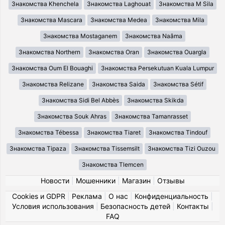
Знакомства Khenchela
Знакомства Laghouat
Знакомства M Sila
Знакомства Mascara
Знакомства Medea
Знакомства Mila
Знакомства Mostaganem
Знакомства Naâma
Знакомства Northern
Знакомства Oran
Знакомства Ouargla
Знакомства Oum El Bouaghi
Знакомства Persekutuan Kuala Lumpur
Знакомства Relizane
Знакомства Saida
Знакомства Sétif
Знакомства Sidi Bel Abbès
Знакомства Skikda
Знакомства Souk Ahras
Знакомства Tamanrasset
Знакомства Tébessa
Знакомства Tiaret
Знакомства Tindouf
Знакомства Tipaza
Знакомства Tissemsilt
Знакомства Tizi Ouzou
Знакомства Tlemcen
Новости
|
Мошенники
|
Магазин
|
Отзывы
Cookies и GDPR
|
Реклама
|
О нас
|
Конфиденциальность
|
Условия использования
|
Безопасность детей
|
Контакты
|
FAQ