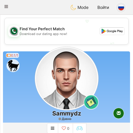
Weshrak
Toggle
Mode
Войти
navigation
💖
Find Your Perfect Match
💖
Download our dating app now!
💕
💕
0.1/1
0
Sammydz
Давно
0