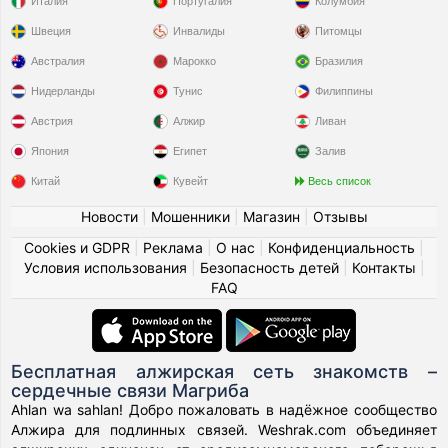
Италия
Португалия
Колумбия
Швеция
Инвалиды
Питомцы
Австралия
Марокко
Бразилия
Нидерланды
Тунис
Филиппины
Австрия
Алжир
Ливан
Япония
Египет
Залив
Китай
Кувейт
Весь список
Новости
|
Мошенники
|
Магазин
|
Отзывы
Cookies и GDPR
|
Реклама
|
О нас
|
Конфиденциальность
|
Условия использования
|
Безопасность детей
|
Контакты
|
FAQ
Бесплатная алжирская сеть знакомств –
сердечные связи Магриба
Ahlan wa sahlan! Добро пожаловать в надёжное сообщество
Алжира для подлинных связей. Weshrak.com объединяет