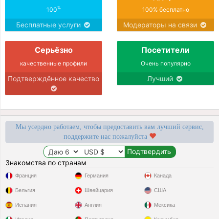
%
100
100% бесплатно
Бесплатные услуги
Модераторы на связи
Серьёзно
Посетители
качественные профили
Очень популярно
Подтверждённое качество
Лучший
Мы усердно работаем, чтобы предоставить вам лучший сервис,
поддержите нас пожалуйста
Знакомства по странам
Франция
Германия
Канада
Бельгия
Швейцария
США
Испания
Англия
Мексика