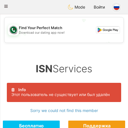
Weshrak
Toggle
Mode
Войти
navigation
💖
Find Your Perfect Match
Download our dating app now!
💖
💕
💕
ISN
Services
Info
Этот пользователь не существует или был удалён
Sorry we could not find this member
Бесплатно
Поддержка