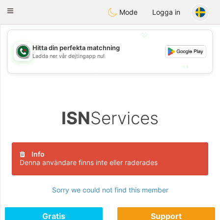
Weshrak
Toggle
Mode
Logga in
navigation
💖
Hitta din perfekta matchning
💖
Ladda ner vår dejtingapp nu!
💕
💕
ISN
Services
Info
Denna användare finns inte eller raderades
Sorry we could not find this member
Gratis
Support