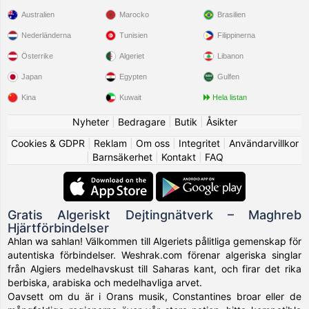
Australien
Marocko
Brasilien
Nederländerna
Tunisien
Filippinerna
Österrike
Algeriet
Libanon
Japan
Egypten
Gulfen
Kina
Kuwait
Hela listan
Nyheter
|
Bedragare
|
Butik
|
Åsikter
Cookies & GDPR
|
Reklam
|
Om oss
|
Integritet
|
Användarvillkor
|
Barnsäkerhet
|
Kontakt
|
FAQ
Gratis Algeriskt Dejtingnätverk – Maghreb
Hjärtförbindelser
Ahlan wa sahlan! Välkommen till Algeriets pålitliga gemenskap för
autentiska förbindelser. Weshrak.com förenar algeriska singlar
från Algiers medelhavskust till Saharas kant, och firar det rika
berbiska, arabiska och medelhavliga arvet.
Oavsett om du är i Orans musik, Constantines broar eller de