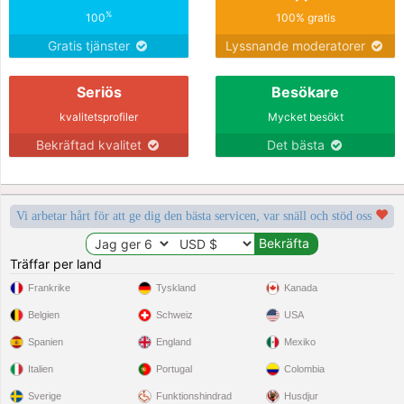
%
100
100% gratis
Gratis tjänster
Lyssnande moderatorer
Seriös
Besökare
kvalitetsprofiler
Mycket besökt
Bekräftad kvalitet
Det bästa
Vi arbetar hårt för att ge dig den bästa servicen, var snäll och stöd oss
Träffar per land
Frankrike
Tyskland
Kanada
Belgien
Schweiz
USA
Spanien
England
Mexiko
Italien
Portugal
Colombia
Sverige
Funktionshindrad
Husdjur