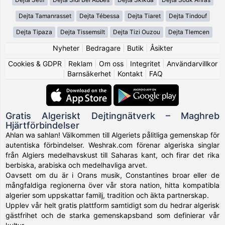
Dejta Tamanrasset
Dejta Tébessa
Dejta Tiaret
Dejta Tindouf
Dejta Tipaza
Dejta Tissemsilt
Dejta Tizi Ouzou
Dejta Tlemcen
Nyheter
|
Bedragare
|
Butik
|
Åsikter
Cookies & GDPR
|
Reklam
|
Om oss
|
Integritet
|
Användarvillkor
|
Barnsäkerhet
|
Kontakt
|
FAQ
Gratis Algeriskt Dejtingnätverk – Maghreb
Hjärtförbindelser
Ahlan wa sahlan! Välkommen till Algeriets pålitliga gemenskap för
autentiska förbindelser. Weshrak.com förenar algeriska singlar
från Algiers medelhavskust till Saharas kant, och firar det rika
berbiska, arabiska och medelhavliga arvet.
Oavsett om du är i Orans musik, Constantines broar eller de
mångfaldiga regionerna över vår stora nation, hitta kompatibla
algerier som uppskattar familj, tradition och äkta partnerskap.
Upplev vår helt gratis plattform samtidigt som du hedrar algerisk
gästfrihet och de starka gemenskapsband som definierar vår