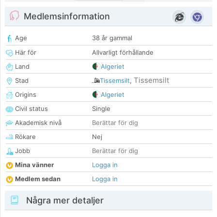
Medlemsinformation
Age
38 år gammal
Här för
Allvarligt förhållande
Land
Algeriet
Tissemsilt
Stad
Tissemsilt
,
Origins
Algeriet
Civil status
Single
Akademisk nivå
Berättar för dig
Rökare
Nej
Jobb
Berättar för dig
Mina vänner
Logga in
Medlem sedan
Logga in
Några mer detaljer