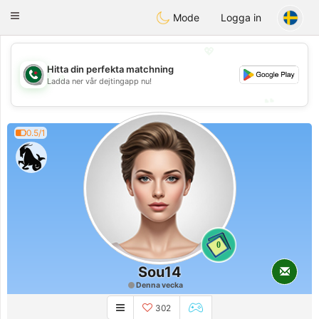
Weshrak
Toggle
Mode
Logga in
navigation
💖
Hitta din perfekta matchning
💖
Ladda ner vår dejtingapp nu!
💕
💕
0.5/1
0
Sou14
Denna vecka
302