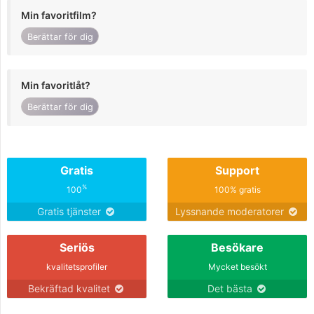
Min favoritfilm?
Berättar för dig
Min favoritlåt?
Berättar för dig
Gratis
Support
%
100
100% gratis
Gratis tjänster
Lyssnande moderatorer
Seriös
Besökare
kvalitetsprofiler
Mycket besökt
Bekräftad kvalitet
Det bästa