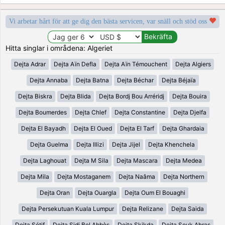
Vi arbetar hårt för att ge dig den bästa servicen, var snäll och stöd oss
Hitta singlar i områdena: Algeriet
Dejta Adrar
Dejta Aïn Defla
Dejta Aïn Témouchent
Dejta Algiers
Dejta Annaba
Dejta Batna
Dejta Béchar
Dejta Béjaïa
Dejta Biskra
Dejta Blida
Dejta Bordj Bou Arréridj
Dejta Bouira
Dejta Boumerdes
Dejta Chlef
Dejta Constantine
Dejta Djelfa
Dejta El Bayadh
Dejta El Oued
Dejta El Tarf
Dejta Ghardaia
Dejta Guelma
Dejta Illizi
Dejta Jijel
Dejta Khenchela
Dejta Laghouat
Dejta M Sila
Dejta Mascara
Dejta Medea
Dejta Mila
Dejta Mostaganem
Dejta Naâma
Dejta Northern
Dejta Oran
Dejta Ouargla
Dejta Oum El Bouaghi
Dejta Persekutuan Kuala Lumpur
Dejta Relizane
Dejta Saida
Dejta Sétif
Dejta Sidi Bel Abbès
Dejta Skikda
Dejta Souk Ahras