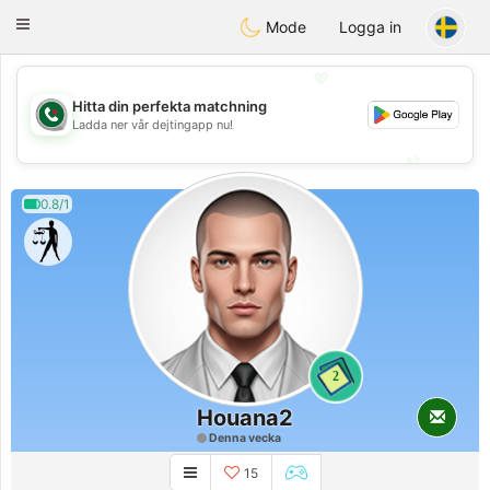
Weshrak
Toggle
Mode
Logga in
navigation
💖
Hitta din perfekta matchning
💖
Ladda ner vår dejtingapp nu!
💕
💕
0.8/1
2
Houana2
Denna vecka
15