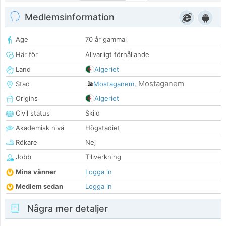
Medlemsinformation
Age
70 år gammal
Här för
Allvarligt förhållande
Land
Algeriet
Mostaganem
Stad
Mostaganem
,
Origins
Algeriet
Civil status
Skild
Akademisk nivå
Högstadiet
Rökare
Nej
Jobb
Tillverkning
Mina vänner
Logga in
Medlem sedan
Logga in
Några mer detaljer