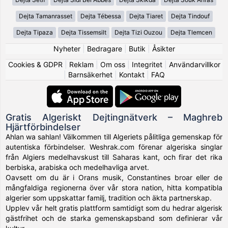
Dejta Tamanrasset
Dejta Tébessa
Dejta Tiaret
Dejta Tindouf
Dejta Tipaza
Dejta Tissemsilt
Dejta Tizi Ouzou
Dejta Tlemcen
Nyheter
|
Bedragare
|
Butik
|
Åsikter
Cookies & GDPR
|
Reklam
|
Om oss
|
Integritet
|
Användarvillkor
|
Barnsäkerhet
|
Kontakt
|
FAQ
Gratis Algeriskt Dejtingnätverk – Maghreb
Hjärtförbindelser
Ahlan wa sahlan! Välkommen till Algeriets pålitliga gemenskap för
autentiska förbindelser. Weshrak.com förenar algeriska singlar
från Algiers medelhavskust till Saharas kant, och firar det rika
berbiska, arabiska och medelhavliga arvet.
Oavsett om du är i Orans musik, Constantines broar eller de
mångfaldiga regionerna över vår stora nation, hitta kompatibla
algerier som uppskattar familj, tradition och äkta partnerskap.
Upplev vår helt gratis plattform samtidigt som du hedrar algerisk
gästfrihet och de starka gemenskapsband som definierar vår