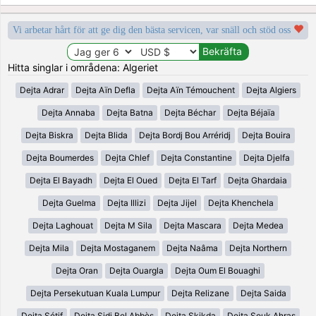
Vi arbetar hårt för att ge dig den bästa servicen, var snäll och stöd oss
Hitta singlar i områdena: Algeriet
Dejta Adrar
Dejta Aïn Defla
Dejta Aïn Témouchent
Dejta Algiers
Dejta Annaba
Dejta Batna
Dejta Béchar
Dejta Béjaïa
Dejta Biskra
Dejta Blida
Dejta Bordj Bou Arréridj
Dejta Bouira
Dejta Boumerdes
Dejta Chlef
Dejta Constantine
Dejta Djelfa
Dejta El Bayadh
Dejta El Oued
Dejta El Tarf
Dejta Ghardaia
Dejta Guelma
Dejta Illizi
Dejta Jijel
Dejta Khenchela
Dejta Laghouat
Dejta M Sila
Dejta Mascara
Dejta Medea
Dejta Mila
Dejta Mostaganem
Dejta Naâma
Dejta Northern
Dejta Oran
Dejta Ouargla
Dejta Oum El Bouaghi
Dejta Persekutuan Kuala Lumpur
Dejta Relizane
Dejta Saida
Dejta Sétif
Dejta Sidi Bel Abbès
Dejta Skikda
Dejta Souk Ahras