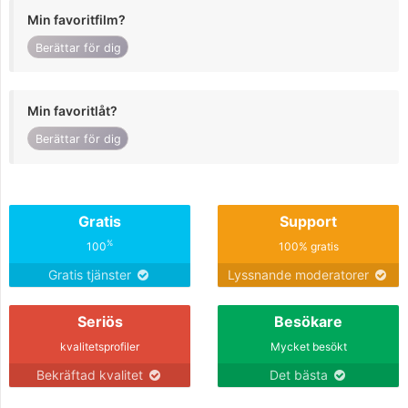
Min favoritfilm?
Berättar för dig
Min favoritlåt?
Berättar för dig
Gratis
Support
%
100
100% gratis
Gratis tjänster
Lyssnande moderatorer
Seriös
Besökare
kvalitetsprofiler
Mycket besökt
Bekräftad kvalitet
Det bästa