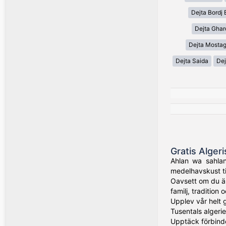
Dejta Bordj 
Dejta Ghar
Dejta Mosta
Dejta Saida
Dej
Gratis Alger
Ahlan wa sahlan!
medelhavskust til
Oavsett om du är
familj, tradition
Upplev vår helt 
Tusentals algeri
Upptäck förbinde