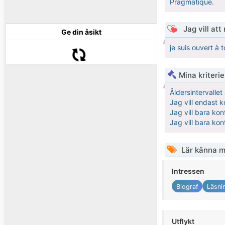
Pragmatique.
Jag vill att
Ge din åsikt
je suis ouvert à 
Mina kriteri
Åldersintervalle
Jag vill endast 
Jag vill bara kon
Jag vill bara ko
Lär känna m
Intressen
Biograf
Läsni
Utflykt