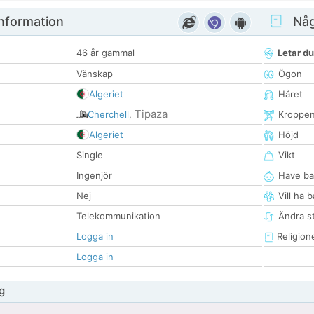
nformation
Någ
46 år gammal
Letar du
Vänskap
Ögon
Algeriet
Håret
Tipaza
Cherchell
,
Kroppe
Algeriet
Höjd
Single
Vikt
Ingenjör
Have ba
Nej
Vill ha 
Telekommunikation
Ändra st
Logga in
Religion
Logga in
g