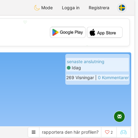
Mode
Logga in
Registrera
💖
💕
senaste anslutning
Idag
269 Visningar |
0 Kommentarer
rapportera den här profilen?
2