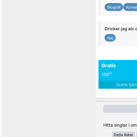
Biograf
Konse
Dricker jag alc 
Nej
Gratis
%
100
Gratis tjä
Hitta singlar i o
Dejta Adrar