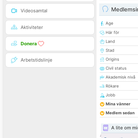
Medlemsi
Videosamtal
Age
Aktiviteter
Här för
Land
Donera
Stad
Origins
Arbetstidslinje
Civil status
Akademisk nivå
Rökare
Jobb
Mina vänner
Medlem sedan
A lite om mi