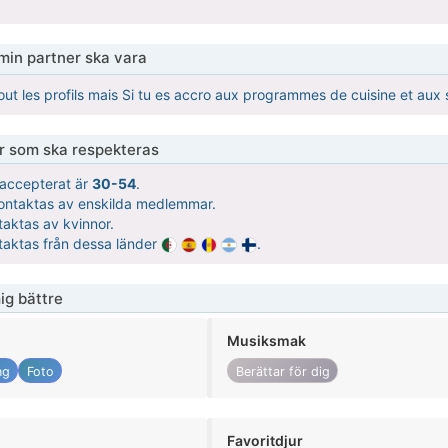
 min partner ska vara
tout les profils mais Si tu es accro aux programmes de cuisine et aux
er som ska respekteras
t accepterat är
30-54
.
kontaktas av enskilda medlemmar.
taktas av kvinnor.
ntaktas från dessa länder
.
ig bättre
Musiksmak
ng
Foto
Berättar för dig
Favoritdjur