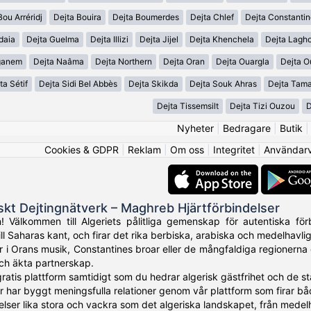
Bou Arréridj
Dejta Bouira
Dejta Boumerdes
Dejta Chlef
Dejta Constanti
daia
Dejta Guelma
Dejta Illizi
Dejta Jijel
Dejta Khenchela
Dejta Lagh
ganem
Dejta Naâma
Dejta Northern
Dejta Oran
Dejta Ouargla
Dejta O
ta Sétif
Dejta Sidi Bel Abbès
Dejta Skikda
Dejta Souk Ahras
Dejta Tama
Dejta Tissemsilt
Dejta Tizi Ouzou
D
Nyheter
|
Bedragare
|
Butik
Cookies & GDPR
|
Reklam
|
Om oss
|
Integritet
|
Användarvi
iskt Dejtingnätverk – Maghreb Hjärtförbindelser
 Välkommen till Algeriets pålitliga gemenskap för autentiska förb
l Saharas kant, och firar det rika berbiska, arabiska och medelhavlig
 i Orans musik, Constantines broar eller de mångfaldiga regionerna ö
 och äkta partnerskap.
gratis plattform samtidigt som du hedrar algerisk gästfrihet och de 
er har byggt meningsfulla relationer genom vår plattform som firar bå
lser lika stora och vackra som det algeriska landskapet, från medelha