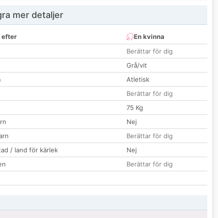
ra mer detaljer
 efter
En kvinna
Berättar för dig
Grå/vit
n
Atletisk
Berättar för dig
75 Kg
rn
Nej
barn
Berättar för dig
ad / land för kärlek
Nej
en
Berättar för dig