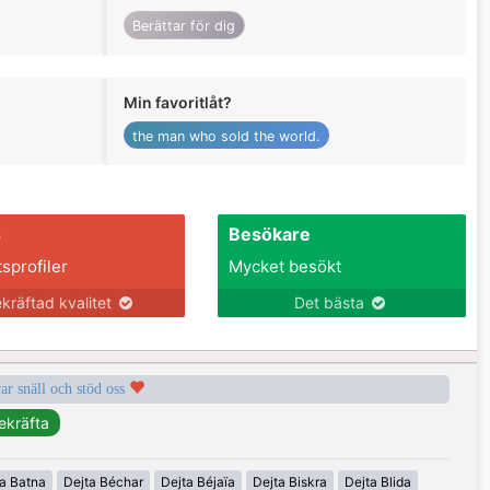
Berättar för dig
Min favoritlåt?
the man who sold the world.
s
Besökare
tsprofiler
Mycket besökt
kräftad kvalitet
Det bästa
var snäll och stöd oss
a Batna
Dejta Béchar
Dejta Béjaïa
Dejta Biskra
Dejta Blida