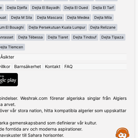
ne
Dejta Djelfa
Dejta El Bayadh
Dejta El Oued
Dejta El Tarf
ouat
Dejta M Sila
Dejta Mascara
Dejta Medea
Dejta Mila
um El Bouaghi
Dejta Persekutuan Kuala Lumpur
Dejta Relizane
nrasset
Dejta Tébessa
Dejta Tiaret
Dejta Tindouf
Dejta Tipaza
ejta Tlemcen
|
Åsikter
llkor
|
Barnsäkerhet
|
Kontakt
|
FAQ
indelser. Weshrak.com förenar algeriska singlar från Algiers
a arvet.
ver vår stora nation, hitta kompatibla algerier som uppskattar
starka gemenskapsband som definierar vår kultur.
de forntida arv och moderna aspirationer.
Assistance
vskuster till Sahara horisonter.