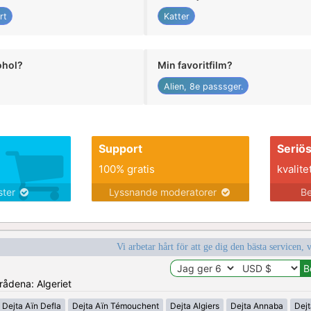
rt
Katter
ohol?
Min favoritfilm?
Alien, 8e passsger.
Support
Seriö
100% gratis
kvalite
nster
Lyssnande moderatorer
Be
Vi arbetar hårt för att ge dig den bästa servicen, 
mrådena: Algeriet
Dejta Aïn Defla
Dejta Aïn Témouchent
Dejta Algiers
Dejta Annaba
Dejt