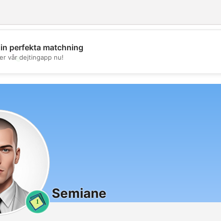
din perfekta matchning
💖
er vår dejtingapp nu!
💕
Semiane
1