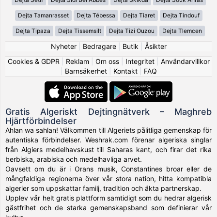
Dejta Tamanrasset
Dejta Tébessa
Dejta Tiaret
Dejta Tindouf
Dejta Tipaza
Dejta Tissemsilt
Dejta Tizi Ouzou
Dejta Tlemcen
Nyheter
|
Bedragare
|
Butik
|
Åsikter
Cookies & GDPR
|
Reklam
|
Om oss
|
Integritet
|
Användarvillkor
|
Barnsäkerhet
|
Kontakt
|
FAQ
Gratis Algeriskt Dejtingnätverk – Maghreb
Hjärtförbindelser
Ahlan wa sahlan! Välkommen till Algeriets pålitliga gemenskap för
autentiska förbindelser. Weshrak.com förenar algeriska singlar
från Algiers medelhavskust till Saharas kant, och firar det rika
berbiska, arabiska och medelhavliga arvet.
Oavsett om du är i Orans musik, Constantines broar eller de
mångfaldiga regionerna över vår stora nation, hitta kompatibla
algerier som uppskattar familj, tradition och äkta partnerskap.
Upplev vår helt gratis plattform samtidigt som du hedrar algerisk
gästfrihet och de starka gemenskapsband som definierar vår