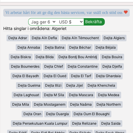
Vi arbetar hårt för att ge dig den bästa servicen, var snäll och stöd oss
Hitta singlar i områdena: Algeriet
Dejta Adrar
Dejta Aïn Defla
Dejta Aïn Témouchent
Dejta Algiers
Dejta Annaba
Dejta Batna
Dejta Béchar
Dejta Béjaïa
Dejta Biskra
Dejta Blida
Dejta Bordj Bou Arréridj
Dejta Bouira
Dejta Boumerdes
Dejta Chlef
Dejta Constantine
Dejta Djelfa
Dejta El Bayadh
Dejta El Oued
Dejta El Tarf
Dejta Ghardaia
Dejta Guelma
Dejta Illizi
Dejta Jijel
Dejta Khenchela
Dejta Laghouat
Dejta M Sila
Dejta Mascara
Dejta Medea
Dejta Mila
Dejta Mostaganem
Dejta Naâma
Dejta Northern
Dejta Oran
Dejta Ouargla
Dejta Oum El Bouaghi
Dejta Persekutuan Kuala Lumpur
Dejta Relizane
Dejta Saida
Dejta Sétif
Dejta Sidi Bel Abbès
Dejta Skikda
Dejta Souk Ahras