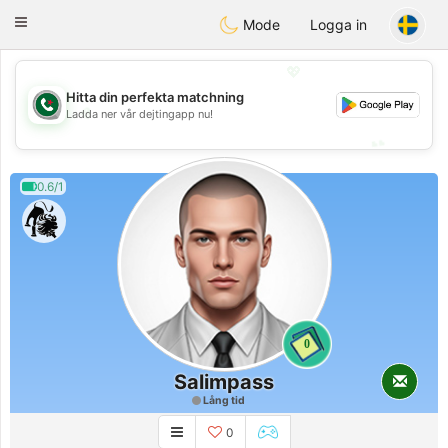
Weshrak
Toggle
Mode
Logga in
navigation
💖
Hitta din perfekta matchning
💖
Ladda ner vår dejtingapp nu!
💕
💕
0.6/1
0
Salimpass
Lång tid
0