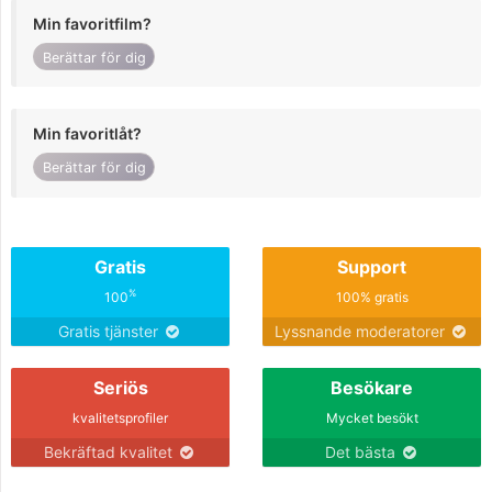
Min favoritfilm?
Berättar för dig
Min favoritlåt?
Berättar för dig
Gratis
Support
%
100
100% gratis
Gratis tjänster
Lyssnande moderatorer
Seriös
Besökare
kvalitetsprofiler
Mycket besökt
Bekräftad kvalitet
Det bästa