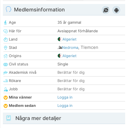
Medlemsinformation
Age
35 år gammal
Här för
Avslappnat förhållande
Land
Algeriet
Tlemcen
Stad
Nedroma
,
Origins
Algeriet
Civil status
Single
Akademisk nivå
Berättar för dig
Rökare
Berättar för dig
Jobb
Berättar för dig
Mina vänner
Logga in
Medlem sedan
Logga in
Några mer detaljer