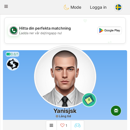
Weshrak
Toggle
Mode
Logga in
navigation
💖
Hitta din perfekta matchning
💖
Ladda ner vår dejtingapp nu!
💕
💕
0.6/1
0
Yanisjsk
Lång tid
1