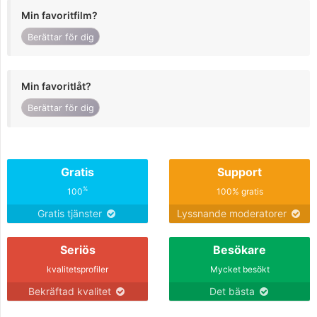
Min favoritfilm?
Berättar för dig
Min favoritlåt?
Berättar för dig
Gratis
Support
%
100
100% gratis
Gratis tjänster
Lyssnande moderatorer
Seriös
Besökare
kvalitetsprofiler
Mycket besökt
Bekräftad kvalitet
Det bästa