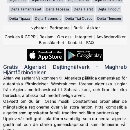
Dejta Tamanrasset
Dejta Tébessa
Dejta Tiaret
Dejta Tindouf
Dejta Tipaza
Dejta Tissemsilt
Dejta Tizi Ouzou
Dejta Tlemcen
Nyheter
|
Bedragare
|
Butik
|
Åsikter
Cookies & GDPR
|
Reklam
|
Om oss
|
Integritet
|
Användarvillkor
|
Barnsäkerhet
|
Kontakt
|
FAQ
Gratis Algeriskt Dejtingnätverk – Maghreb
Hjärtförbindelser
Ahlan wa sahlan! Välkommen till Algeriets pålitliga gemenskap för
autentiska förbindelser. Weshrak.com förenar algeriska singlar
från Algiers medelhavskust till Saharas kant, och firar det rika
berbiska, arabiska och medelhavliga arvet.
Oavsett om du är i Orans musik, Constantines broar eller de
mångfaldiga regionerna över vår stora nation, hitta kompatibla
algerier som uppskattar familj, tradition och äkta partnerskap.
Upplev vår helt gratis plattform samtidigt som du hedrar algerisk
gästfrihet och de starka gemenskapsband som definierar vår