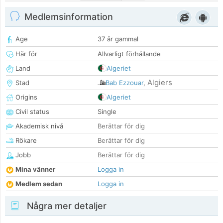
Medlemsinformation
Age
37 år gammal
Här för
Allvarligt förhållande
Land
Algeriet
Algiers
Stad
Bab Ezzouar
,
Origins
Algeriet
Civil status
Single
Akademisk nivå
Berättar för dig
Rökare
Berättar för dig
Jobb
Berättar för dig
Mina vänner
Logga in
Medlem sedan
Logga in
Några mer detaljer