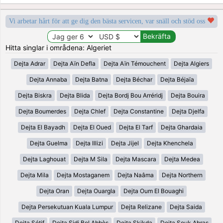
Vi arbetar hårt för att ge dig den bästa servicen, var snäll och stöd oss
Hitta singlar i områdena: Algeriet
Dejta Adrar
Dejta Aïn Defla
Dejta Aïn Témouchent
Dejta Algiers
Dejta Annaba
Dejta Batna
Dejta Béchar
Dejta Béjaïa
Dejta Biskra
Dejta Blida
Dejta Bordj Bou Arréridj
Dejta Bouira
Dejta Boumerdes
Dejta Chlef
Dejta Constantine
Dejta Djelfa
Dejta El Bayadh
Dejta El Oued
Dejta El Tarf
Dejta Ghardaia
Dejta Guelma
Dejta Illizi
Dejta Jijel
Dejta Khenchela
Dejta Laghouat
Dejta M Sila
Dejta Mascara
Dejta Medea
Dejta Mila
Dejta Mostaganem
Dejta Naâma
Dejta Northern
Dejta Oran
Dejta Ouargla
Dejta Oum El Bouaghi
Dejta Persekutuan Kuala Lumpur
Dejta Relizane
Dejta Saida
Dejta Sétif
Dejta Sidi Bel Abbès
Dejta Skikda
Dejta Souk Ahras