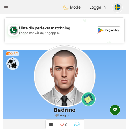
Weshrak
Toggle
Mode
Logga in
navigation
💖
Hitta din perfekta matchning
💖
Ladda ner vår dejtingapp nu!
💕
💕
0.5/1
0
Badrino
Lång tid
0