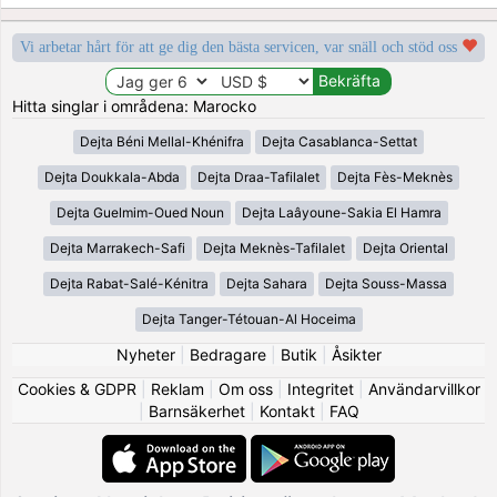
Vi arbetar hårt för att ge dig den bästa servicen, var snäll och stöd oss
Hitta singlar i områdena: Marocko
Dejta Béni Mellal-Khénifra
Dejta Casablanca-Settat
Dejta Doukkala-Abda
Dejta Draa-Tafilalet
Dejta Fès-Meknès
Dejta Guelmim-Oued Noun
Dejta Laâyoune-Sakia El Hamra
Dejta Marrakech-Safi
Dejta Meknès-Tafilalet
Dejta Oriental
Dejta Rabat-Salé-Kénitra
Dejta Sahara
Dejta Souss-Massa
Dejta Tanger-Tétouan-Al Hoceima
Nyheter
|
Bedragare
|
Butik
|
Åsikter
Cookies & GDPR
|
Reklam
|
Om oss
|
Integritet
|
Användarvillkor
|
Barnsäkerhet
|
Kontakt
|
FAQ