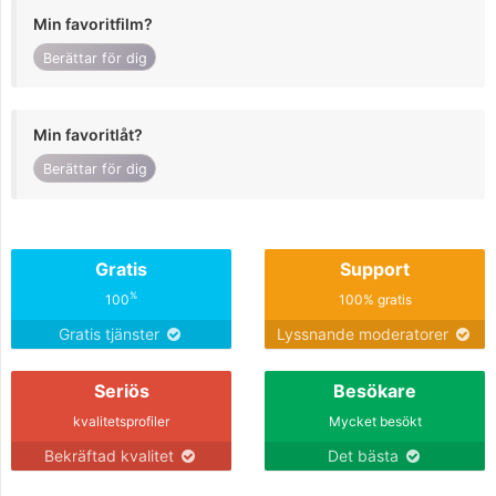
Min favoritfilm?
Berättar för dig
Min favoritlåt?
Berättar för dig
Gratis
Support
%
100
100% gratis
Gratis tjänster
Lyssnande moderatorer
Seriös
Besökare
kvalitetsprofiler
Mycket besökt
Bekräftad kvalitet
Det bästa