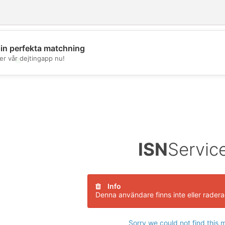
din perfekta matchning
er vår dejtingapp nu!
💖
💕
ISN
Servic
Info
Denna användare finns inte eller rader
Sorry we could not find this