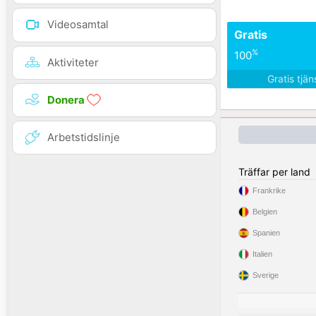
Videosamtal
Gratis
%
100
Aktiviteter
Gratis tjä
Donera
Arbetstidslinje
Träffar per land
Frankrike
Belgien
Spanien
Italien
Sverige