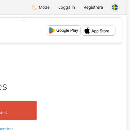
Mode
Logga in
Registrera
💖
💕
es
ades
 member