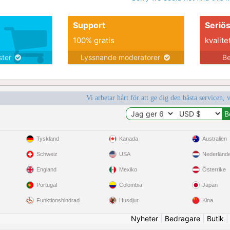
Support
Seriö
100% gratis
kvalite
nster
Lyssnande moderatorer
Be
Vi arbetar hårt för att ge dig den bästa servicen, 
Tyskland
Kanada
Australien
Schweiz
USA
Nederländ
England
Mexiko
Österrike
Portugal
Colombia
Japan
Funktionshindrad
Husdjur
Kina
Nyheter
|
Bedragare
|
Butik