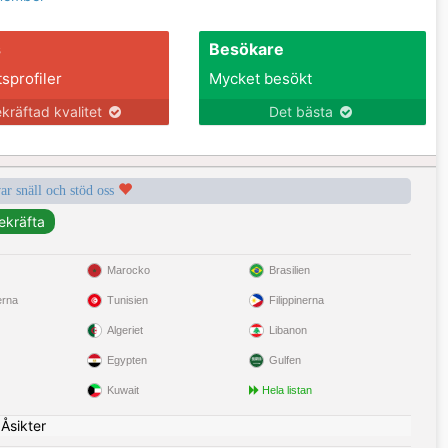
s
Besökare
tsprofiler
Mycket besökt
kräftad kvalitet
Det bästa
var snäll och stöd oss
Marocko
Brasilien
erna
Tunisien
Filippinerna
Algeriet
Libanon
Egypten
Gulfen
Kuwait
Hela listan
|
Åsikter