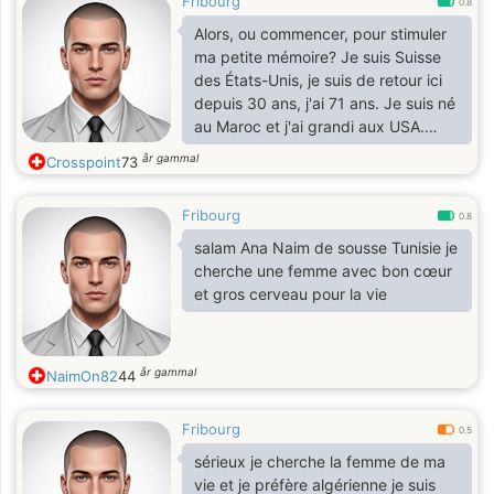
Fribourg
de cœur. Je crois que le bonheur ne
0.8
dépend pas uniquement de l'argent,
Alors, ou commencer, pour stimuler
mais surtout de l'amour, du respect,
ma petite mémoire? Je suis Suisse
de la confiance et du soutien mutuel.
des États-Unis, je suis de retour ici
Je souhaite rencontrer une femme
depuis 30 ans, j'ai 71 ans. Je suis né
de mon pays avec qui partager les
au Maroc et j'ai grandi aux USA.
joies et les épreuve
J'aime lire, écrire, voyager, cuisiner,
år gammal
Crosspoint
73
bricoler, et plein de choses. Je suis
plutôt calme, j'ai besoin de savoir
Fribourg
que je suis avec "ma" femme (toi?),
0.8
C'est à dire, je suis très "toucher",
salam Ana Naim de sousse Tunisie je
tenir la main, être contre l'un et
cherche une femme avec bon cœur
l'autre, partager les discussions,
et gros cerveau pour la vie
opinions et les petits moments
ensemble.
år gammal
NaimOn82
44
Fribourg
0.5
sérieux je cherche la femme de ma
vie et je préfère algérienne je suis