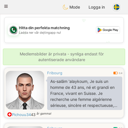
Weshrak
Toggle
Mode
Logga in
navigation
💖
Hitta din perfekta matchning
💖
Ladda ner vår dejtingapp nu!
💕
💕
Medlemsbilder är privata - synliga endast för
autentiserade användare
Fribourg
0.4
As-salâm 'alaykoum, Je suis un
homme de 43 ans, né et grandi en
France, vivant en Suisse. Je
recherche une femme algérienne
sérieuse, sincère et respectueuse,
avec l'intention de construire un
år gammal
Pichouu34
43
mariage durable. Je suis un homme
simple, stable, responsable et riche