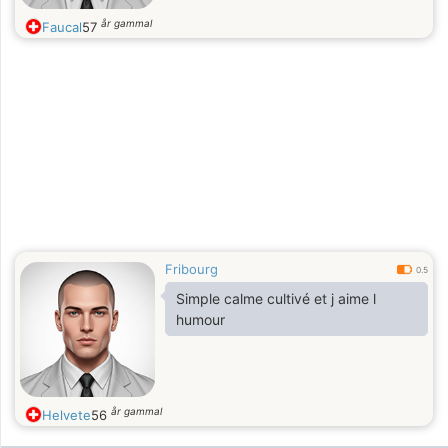
år gammal
Faucal
57
Fribourg
0.5
Simple calme cultivé et j aime l
humour
år gammal
Helvete
56