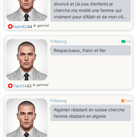
divorcé et j’ai pas d’enfants je
cherche ma moitié une femme qui
vraiment peur d’Allah et de mon côté
je la promesse d’une vie de
år gammal
Naim82
44
princesse Inshallah
Fribourg
0.8
Respectueux, franc et fier
år gammal
Tiarti14
43
Fribourg
0.4
Algérien résidant en suisse cherche
femme résidant en algerie