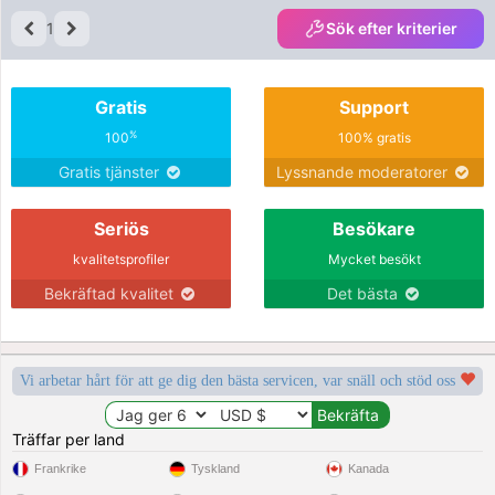
1
Sök efter kriterier
Gratis
Support
%
100
100% gratis
Gratis tjänster
Lyssnande moderatorer
Seriös
Besökare
kvalitetsprofiler
Mycket besökt
Bekräftad kvalitet
Det bästa
Vi arbetar hårt för att ge dig den bästa servicen, var snäll och stöd oss
Träffar per land
Frankrike
Tyskland
Kanada