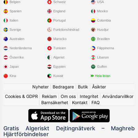
Belgien
Schweiz
USA
Spanien
England
Mexiko
Italien
Portugal
Colombia
Sverige
Funktionshindrad
Husdjur
Australien
Marocko
Brasilien
Nederländerna
Tunisien
Filippinerna
Österrike
Algeriet
Libanon
Japan
Egypten
Gulfen
Kina
Kuwait
Hela listan
Nyheter
|
Bedragare
|
Butik
|
Åsikter
Cookies & GDPR
|
Reklam
|
Om oss
|
Integritet
|
Användarvillkor
|
Barnsäkerhet
|
Kontakt
|
FAQ
Gratis Algeriskt Dejtingnätverk – Maghreb
Hjärtförbindelser