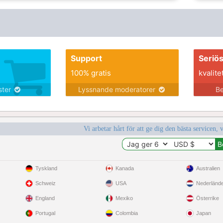
Support
Seriö
100% gratis
kvalite
nster
Lyssnande moderatorer
Be
Vi arbetar hårt för att ge dig den bästa servicen, 
Tyskland
Kanada
Australien
Schweiz
USA
Nederländ
England
Mexiko
Österrike
Portugal
Colombia
Japan