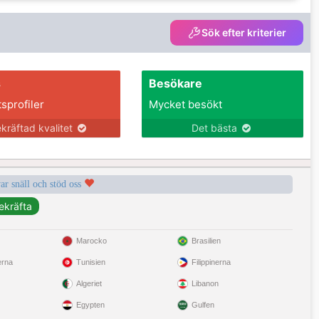
Sök efter kriterier
s
Besökare
tsprofiler
Mycket besökt
kräftad kvalitet
Det bästa
var snäll och stöd oss
Marocko
Brasilien
erna
Tunisien
Filippinerna
Algeriet
Libanon
Egypten
Gulfen