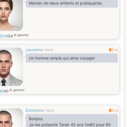
Maman de deux enfants et pratiquante.
år gammal
m2018
54
Lausanne
Vaud
0.5
Un homme simple qui aime voyager
år gammal
86
40
Échichens
Vaud
0.4
Bonjour,
Je me présente Tarek 45 ans 1m80 pour 65