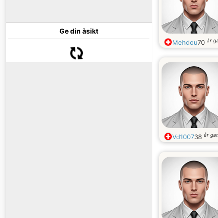
Ge din åsikt
år g
Mehdou
70
år ga
Vd1007
38