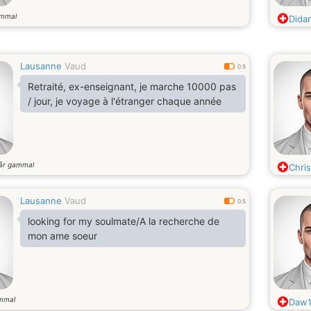
ammal
Dida
Lausanne
Vaud
0.5
Retraité, ex-enseignant, je marche 10000 pas
/ jour, je voyage à l'étranger chaque année
år gammal
Chri
Lausanne
Vaud
0.5
looking for my soulmate/A la recherche de
mon ame soeur
mmal
Daw