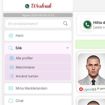
Weshrak
Algiers 2026-08-08 15:23
Hitta 
Ladda n
Hem
Sök
Alla profiler
Matchmaker
Använd kartan
Mina Meddelanden
år gam
Ligeoli
53
Chat