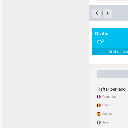
1
Gratis
%
100
Gratis tjä
Träffar per land
Frankrike
Belgien
Spanien
Italien