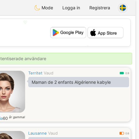
Mode
Logga in
Registrera
💖
💕
autentiserade användare
Territet
Vaud
0.9
Maman de 2 enfants Algérienne kabyle
år gammal
ia
60
Lausanne
Vaud
0.6