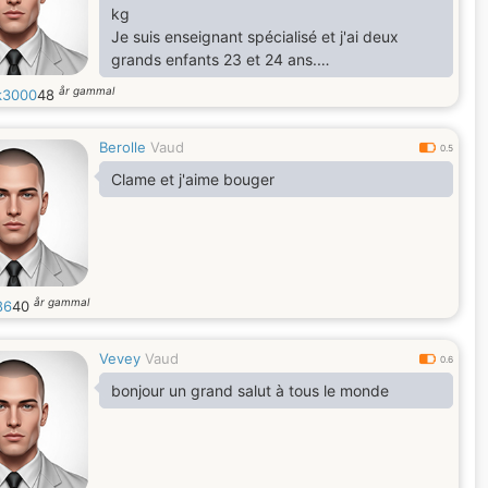
kg
Je suis enseignant spécialisé et j'ai deux
grands enfants 23 et 24 ans.
Séparé, je recherche une femme attentionnée
år gammal
k3000
48
et croyante. J'aime voyager et partager des
instants de vie,
Berolle
Vaud
Je suis quelqu'un d'ouvert dans la limite du
0.5
raisonnable.
Clame et j'aime bouger
Je désire rencontrer une femme instruite mais
qui sache cuisiner des plats traditionnels et
s'occuper de l'éducation des enfants (et oui
j'en veux d'autres)
år gammal
86
40
Vevey
Vaud
0.6
bonjour un grand salut à tous le monde