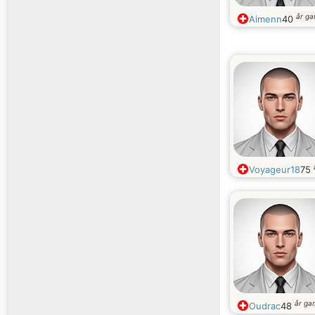
år g
Aimenn
40
Voyageur18
75
år ga
Oudrac
48