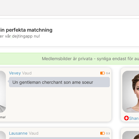
din perfekta matchning
💖
er vår dejtingapp nu!
💕
Medlemsbilder är privata - synliga endast för 
Vevey
Vaud
0.4
Un gentleman cherchant son ame soeur
mal
Shan
Lausanne
Vaud
0.3