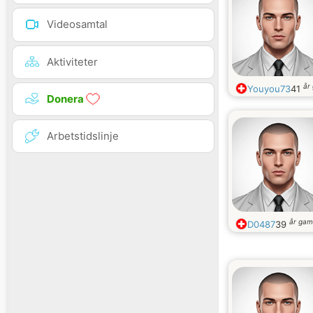
Videosamtal
Aktiviteter
år
Youyou73
41
Donera
Arbetstidslinje
år gam
D0487
39