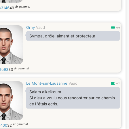
år gammal
n3146
49
Orny
Vaud
0.9
Sympa, drôle, aimant et protecteur
år gammal
sto93
33
Le Mont-sur-Lausanne
Vaud
0.7
Salam alkeikoum
Si dieu a voulu nous rencontrer sur ce chemin
ce l 'étais ecris.
år gammal
1400
32